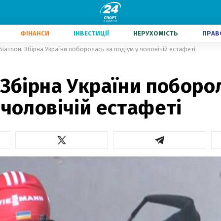
ФІНАНСИ
ІНВЕСТИЦІЇ
НЕРУХОМІСТЬ
ПРАВ
Біатлон: Збірна України поборолась за подіум у чоловічій естафеті
 Збірна України поборо
 чоловічій естафеті