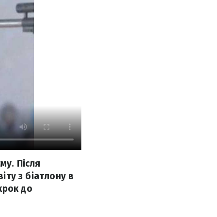
му. Після
віту з біатлону в
крок до