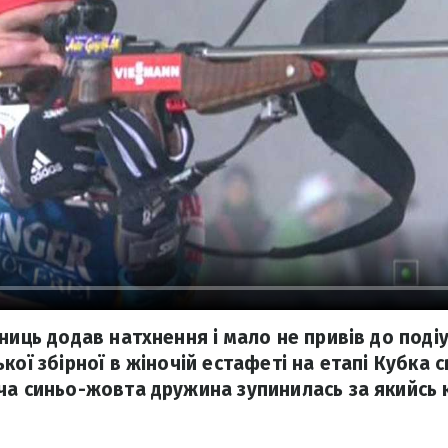
ниць додав натхнення і мало не привів до подіу
кої збірної в жіночій естафеті на етапі Кубка с
ча синьо-жовта дружина зупинилась за якийсь 