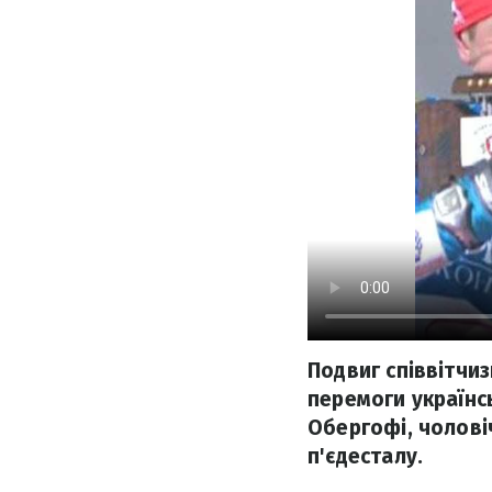
Подвиг співвітчиз
перемоги українсь
Обергофі, чолові
п'єдесталу.