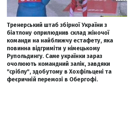
Тренерський штаб збірної України з
біатлону оприлюднив склад жіночої
команди на найближчу естафету, яка
повинна відгриміти у німецькому
Рупольдингу. Саме українки зараз
очолюють командний залік, завдяки
"сріблу", здобутому в Хохфільцені та
феєричній перемозі в Обергофі.