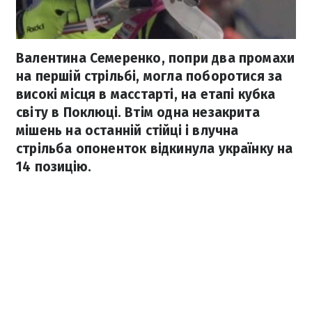
Валентина Семеренко, попри два промахи
на першій стрільбі, могла поборотися за
високі місця в масстарті, на етапі кубка
світу в Поклюці. Втім одна незакрита
мішень на останній стійці і влучна
стрільба опоненток відкинула українку на
14 позицію.