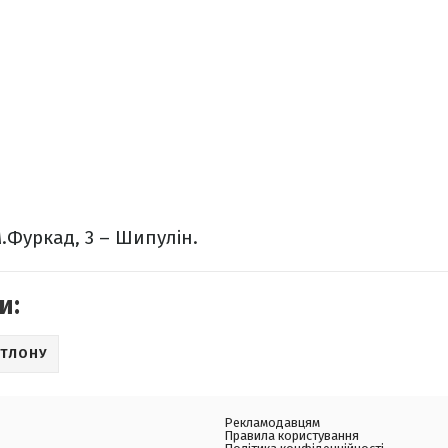
М.Фуркад, 3 – Шипулін.
и:
АТЛОНУ
Рекламодавцям
Правила користування