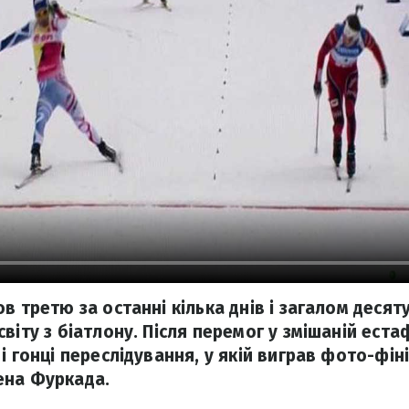
в третю за останні кілька днів і загалом десяту
віту з біатлону. Після перемог у змішаній естаф
і гонці переслідування, у якій виграв фото-фін
ена Фуркада.