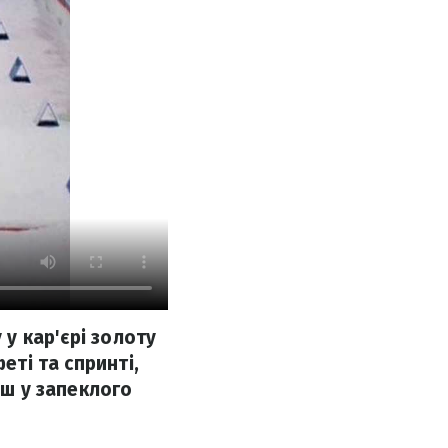
 у кар'єрі золоту
еті та спринті,
іш у запеклого