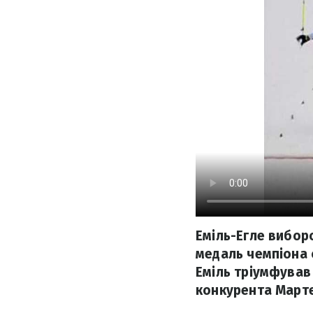
Еміль-Егле виборо
медаль чемпіона с
Еміль тріумфував 
конкурента Март