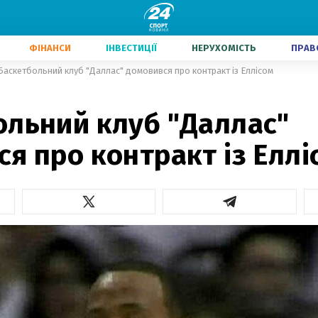
ФІНАНСИ
ІНВЕСТИЦІЇ
НЕРУХОМІСТЬ
ПРАВ
Баскетбольний клуб "Даллас" домовився про контракт із Еллісом
ольний клуб "Даллас"
я про контракт із Еллі