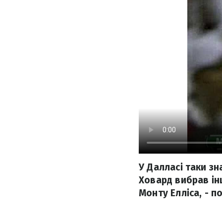
У Далласі таки зн
Ховард вибрав інш
Монту Елліса, - п