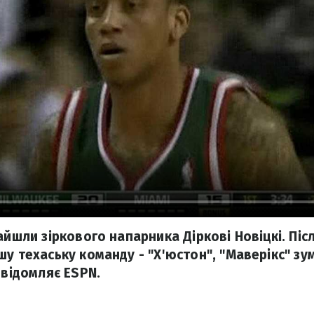
айшли зіркового напарника Діркові Новіцкі. Піс
у техаську команду - "Х'юстон", "Маверікс" зу
овідомляє ESPN.