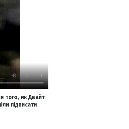
ля того, як Двайт
міли підписати