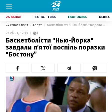
24 КАНАЛ
ГЕОПОЛІТИКА
ЕКОНОМІКА
БІЗНЕС
24 канал Спорт
Спорт
Баскетболісти "Нью-Йорка" завдали п'ятої поспіль поразки "Бостону”
25 січня,
12:13
1
Баскетболісти "Нью-Йорка"
завдали п'ятої поспіль поразки
"Бостону”