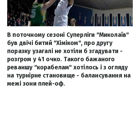
В поточному сезоні Суперліги "Миколаїв"
був двічі битий "Хіміком", про другу
поразку узагалі не хотіли б згадувати -
розгром у 41 очко. Такого бажаного
реваншу "корабелам" хотілось і з огляду
на турнірне становище - балансування на
межі зони плей-оф.