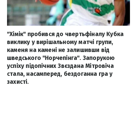
"Хімік" пробився до чвертьфіналу Кубка
виклику у вирішальному матчі групи,
каменя на камені не залишивши від
шведського "Норчепінга". Запорукою
успіху підопічних Звєздана Мітровіча
стала, насамперед, бездоганна гра у
захисті.