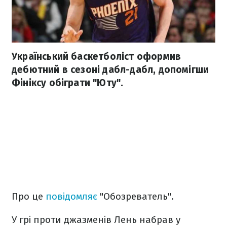
Український баскетболіст оформив
дебютний в сезоні дабл-дабл, допомігши
Фініксу обіграти "Юту".
Про це
повідомляє
"Обозреватель".
У грі проти джазменів Лень набрав у