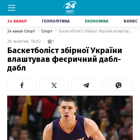
24 КАНАЛ
ГЕОПОЛІТИКА
ЕКОНОМІКА
БІЗНЕС
24 канал Спорт
Спорт
Баскетболіст збірної України влаштував феєричний дабл-дабл
26 жовтня,
16:02
1
Баскетболіст збірної України
влаштував феєричний дабл-
дабл