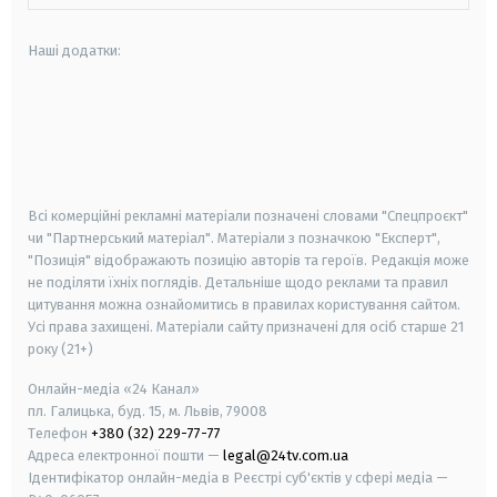
Наші додатки:
android
apple
smart tv
samsung smart tv
Всі комерційні рекламні матеріали позначені словами "Спецпроєкт"
чи "Партнерський матеріал". Матеріали з позначкою "Експерт",
"Позиція" відображають позицію авторів та героїв. Редакція може
не поділяти їхніх поглядів. Детальніше щодо реклами та правил
цитування можна ознайомитись в правилах користування сайтом.
Усі права захищені.
Матеріали сайту призначені для осіб старше
21
року (21+)
Онлайн-медіа «24 Канал»
пл. Галицька, буд. 15, м. Львів, 79008
Телефон
+380 (32) 229-77-77
Адреса електронної пошти —
legal@24tv.com.ua
Ідентифікатор онлайн-медіа в Реєстрі суб'єктів у сфері медіа —