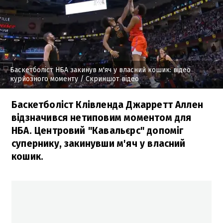
Баскетболіст НБА закинув м'яч у власний кошик: відео
курйозного моменту
/ Скриншот відео
Баскетболіст Клівленда Джарретт Аллен
відзначився нетиповим моментом для
НБА. Центровий "Кавальєрс" допоміг
супернику, закинувши м'яч у власний
кошик.