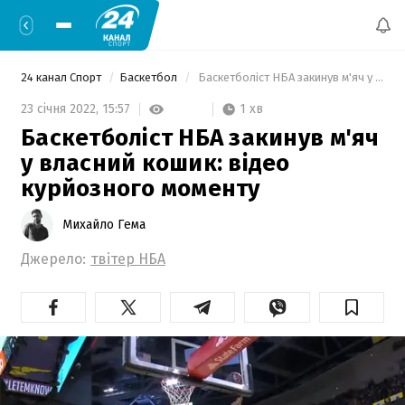
24 канал Спорт
Баскетбол
 Баскетболіст НБА закинув м'яч у власний кошик: відео курйозного моменту 
1 хв
23 січня 2022,
15:57
Баскетболіст НБА закинув м'яч
у власний кошик: відео
курйозного моменту
Михайло Гема
Джерело:
твітер НБА