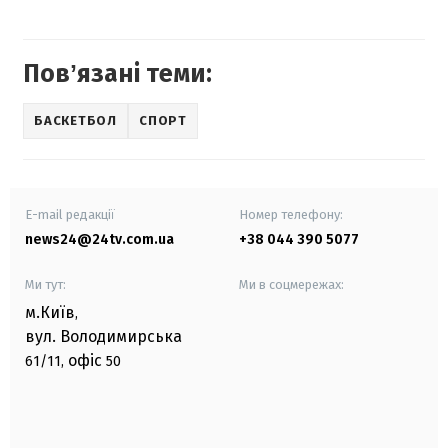
Повʼязані теми:
БАСКЕТБОЛ
СПОРТ
E-mail редакції
Номер телефону:
news24@24tv.com.ua
+38 044 390 5077
Ми тут:
Ми в соцмережах:
м.Київ
,
вул. Володимирська
офіс
61/11,
50