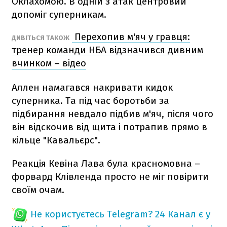
Оклахомою. В одній з атак центровий
допоміг суперникам.
Перехопив м'яч у гравця:
ДИВІТЬСЯ ТАКОЖ
тренер команди НБА відзначився дивним
вчинком – відео
Аллен намагався накривати кидок
суперника. Та під час боротьби за
підбирання невдало підбив м'яч, після чого
він відскочив від щита і потрапив прямо в
кільце "Кавальєрс".
Реакція Кевіна Лава була красномовна –
форвард Клівленда просто не міг повірити
своїм очам.
Не користуєтесь Telegram?
24 Канал є у