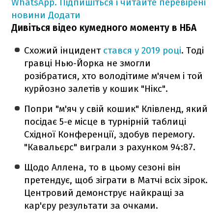
WhatsApp. Підпишіться і читайте перевірені
новини
Додати
Дивіться відео кумедного моменту в НБА
Схожий інцидент
стався у 2019 році
. Тоді
гравці Нью-Йорка не змогли
розібратися, хто володітиме м'ячем і той
курйозно залетів у кошик "Нікс".
Попри "м'яч у свій кошик" Клівленд, який
посідає 5-е місце в турнірній таблиці
Східної Конференції, здобув перемогу.
"Кавальєрс" виграли з рахунком 94:87.
Щодо Аллена, то в цьому сезоні він
претендує, щоб зіграти в Матчі всіх зірок.
Центровий демонструє найкращі за
кар'єру результати за очками.