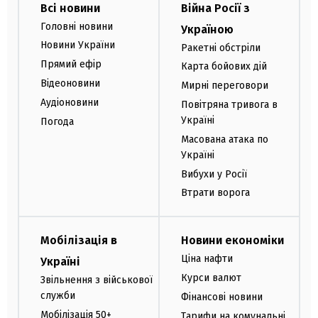
Всі новини
Війна Росії з
Головні новини
Україною
Новини України
Ракетні обстріли
Прямий ефір
Карта бойових дій
Відеоновини
Мирні переговори
Аудіоновини
Повітряна тривога в
Україні
Погода
Масована атака по
Україні
Вибухи у Росії
Втрати ворога
Мобілізація в
Новини економіки
Ціна нафти
Україні
Курси валют
Звільнення з військової
служби
Фінансові новини
Мобілізація 50+
Тарифи на комунальні