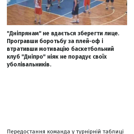
"Дніпрянам" не вдається зберегти лице.
Програвши боротьбу за плей-оф і
втративши мотивацію баскетбольний
клуб "Дніпро" ніяк не порадує своїх
уболівальників.
Передостання команда у турнірній таблиці