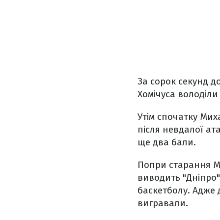
За сорок секунд д
Хомічуса володіли
Утім спочатку Мих
після невдалої ат
ще два бали.
Попри старання Ми
виводить "Дніпро"
баскетболу. Адже 
вигравали.