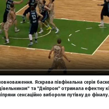
повноваження. Яскрава півфінальна серія баск
удівельником" та "Дніпром" отримала ефектну кі
ніпряни сенсаційно вибороли путівку до фіналу.