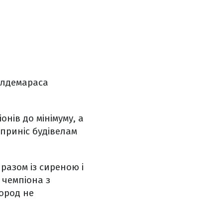
Валдемараса
нів до мінімуму, а
 приніс будівелам
разом із сиреною і
 чемпіона з
город не