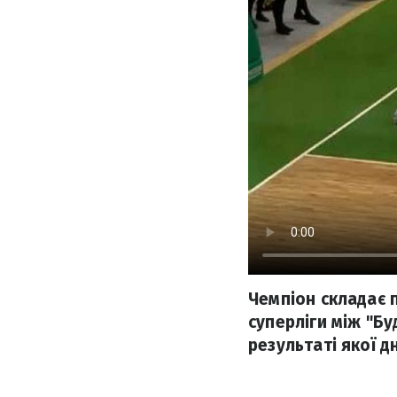
Чемпіон складає 
суперліги між "Б
результаті якої д