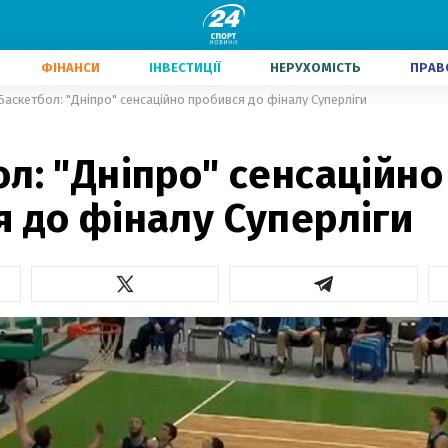
ФІНАНСИ
ІНВЕСТИЦІЇ
НЕРУХОМІСТЬ
ПРАВ
Баскетбол: "Дніпро" сенсаційно пробився до фіналу Суперліги
л: "Дніпро" сенсаційно
 до фіналу Суперліги