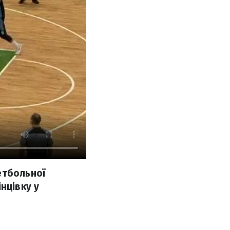
етбольної
нцівку у