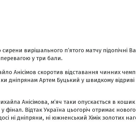
о сирени вирішального п’ятого матчу підопічні 
 перевагою у три бали.
айло Анісімов скоротив відставання чинних чемпіо
аки дніпрянам Артем Буцький у швидкому відриві
хайла Анісімова, м’яч таки опускається в кошик 
 у фінал. Відтак Україна цьогоріч отримає нового
досі ні дніпряни, ні южненський Хімік золотих на