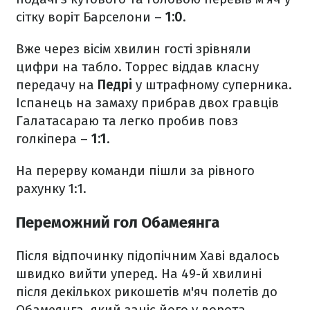
сітку воріт Барселони –
1:0
.
Вже через вісім хвилин гості зрівняли
цифри на табло. Торрес віддав класну
передачу на
Педрі
у штрафному суперника.
Іспанець на замаху прибрав двох гравців
Галатасараю та легко пробив повз
голкіпера –
1:1
.
На перерву команди пішли за рівного
рахунку 1:1.
Переможний гол Обамеянга
Після відпочинку підопічним Хаві вдалось
швидко вийти уперед. На 49-й хвилині
після декількох рикошетів м'яч полетів до
Обамеянга, який заніс його у ворота