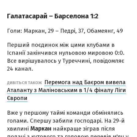
Галатасарай – Барселона 1:2
Голи: Маркан, 29 – Педрі, 37, Обамеянг, 49
Перший поєдинок між цими клубами в
Іспанії закінчився нульовою мировою 0:0.
Все вирішувалось у Туреччині, повідомляє
24 канал.
Перемога над Баєром вивела
ДИВІТЬСЯ ТАКОЖ
Аталанту з Маліновським в 1/4 фіналу Ліги
Європи
Вже у першому таймі команди обмінялись
голами. Спершу забили господарі. На 29-й
хвилині
Маркан
найкраще зіграв після
подачі з кутового та головою перевів м'яч у