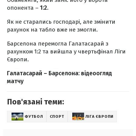
опонента –
1:2
.
Як не старались господарі, але змінити
рахунок на табло вже не змогли.
Барселона перемогла Галатасарай з
рахунком 1:2 та вийшла у чвертьфінал Ліги
Європи.
Галатасарай – Барселона: відеоогляд
матчу
Пов'язані теми:
ФУТБОЛ
СПОРТ
ЛІГА ЄВРОПИ