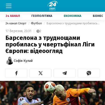
24 КАНАЛ
ГЕОПОЛІТИКА
ЕКОНОМІКА
БІЗНЕС
24 канал Спорт
Футбол
Барселона з труднощами пробилась у чвертьфінал Ліги Європи: відеоогляд
17 березня,
23:31
2
Барселона з труднощами
пробилась у чвертьфінал Ліги
Європи: відеоогляд
Софія Кулай