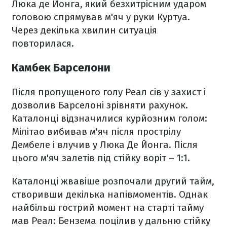
Люка де Йонга, який безхитрісним ударом
головою спрямував м'яч у руки Куртуа.
Через декілька хвилин ситуація
повторилася.
Камбек Барселони
Після пропущеного голу Реал сів у захист і
дозволив Барселоні зрівняти рахунок.
Каталонці відзначилися курйозним голом:
Мілітао вибивав м'яч після прострілу
Дембеле і влучив у Люка Де Йонга. Після
цього м'яч залетів під стійку воріт – 1:1.
Каталонці жвавіше розпочали другий тайм,
створивши декілька напівмоментів. Однак
найбільш гострий момент на старті тайму
мав Реал: Бензема поцілив у дальню стійку