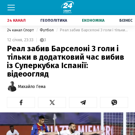
24 КАНАЛ
ГЕОПОЛІТИКА
ЕКОНОМІКА
БІЗНЕС
24 канал Спорт
Футбол
Реал забив Барселоні 3 голи і тільки в додатковий час вибив із Суперкубка Іспанії: відеоогляд
12 січня,
23:33
3
Реал забив Барселоні 3 голи і
тільки в додатковий час вибив
із Суперкубка Іспанії:
відеоогляд
Михайло Гема