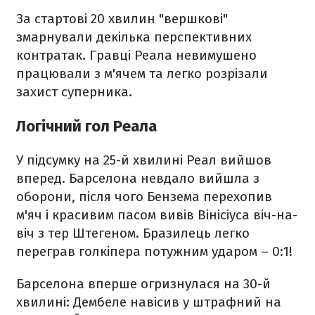
За стартові 20 хвилин "вершкові"
змарнували декілька перспективних
контратак. Гравці Реала невимушено
працювали з м'ячем та легко розрізали
захист суперника.
Логічний гол Реала
У підсумку на 25-й хвилині Реал вийшов
вперед. Барселона невдало вийшла з
оборони, після чого Бензема перехопив
м'яч і красивим пасом вивів Вінісіуса віч-на-
віч з тер Штегеном. Бразилець легко
переграв голкіпера потужним ударом – 0:1!
Барселона вперше огризнулася на 30-й
хвилині: Дембеле навісив у штрафний на