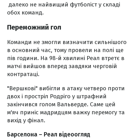
далеко не найвищий футболіст у складі
обох команд.
Переможний гол
Команди не змогли визначити сильнішого
в основний час, тому провели на полі ще
пів години. На 98-й хвилині Реал втретє в
матчі вийшов вперед завдяки черговій
контратаці.
"Вершкові" вибігли в атаку четверо проти
двох і простріл Родріго у штрафний
закінчився голом Вальверде. Саме цей
м'яч приніс мадридцям важку перемогу та
вихід у фінал.
Барселона – Реал відеоогляд