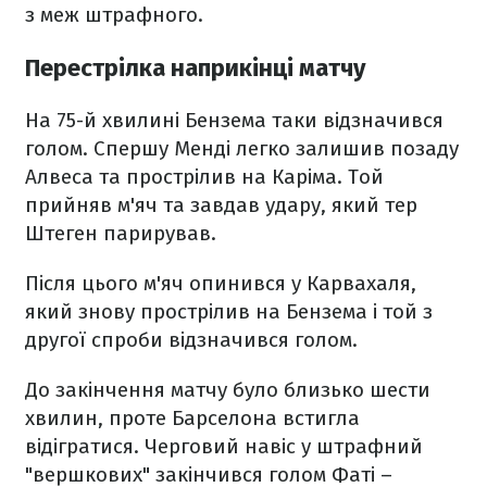
з меж штрафного.
Перестрілка наприкінці матчу
На 75-й хвилині Бензема таки відзначився
голом. Спершу Менді легко залишив позаду
Алвеса та прострілив на Каріма. Той
прийняв м'яч та завдав удару, який тер
Штеген парирував.
Після цього м'яч опинився у Карвахаля,
який знову прострілив на Бензема і той з
другої спроби відзначився голом.
До закінчення матчу було близько шести
хвилин, проте Барселона встигла
відігратися. Черговий навіс у штрафний
"вершкових" закінчився голом Фаті –