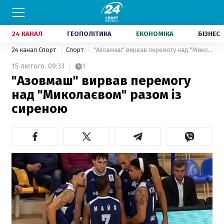
24 КАНАЛ
ГЕОПОЛІТИКА
ЕКОНОМІКА
БІЗНЕС
24 канал Спорт
Спорт
"Азовмаш" вирвав перемогу над "Миколаєвом" разом із сиреною
15 лютого,
09:33
1
"Азовмаш" вирвав перемогу
над "Миколаєвом" разом із
сиреною