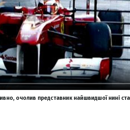
ивно, очолив представник найшвидшої нині стай