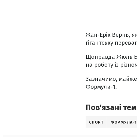
Жан-Ерік Вернь, я
гігантську перева
Щоправда Жюль Бья
на роботу із різ
Зазначимо, майже
Формули-1.
Пов'язані тем
СПОРТ
ФОРМУЛА-1