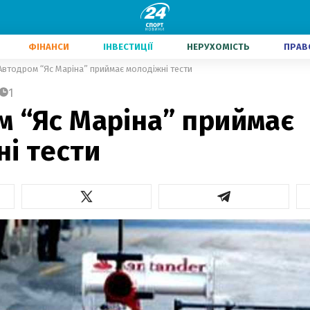
ФІНАНСИ
ІНВЕСТИЦІЇ
НЕРУХОМІСТЬ
ПРАВ
Автодром “Яс Маріна” приймає молодіжні тести
1
м “Яс Маріна” приймає
і тести