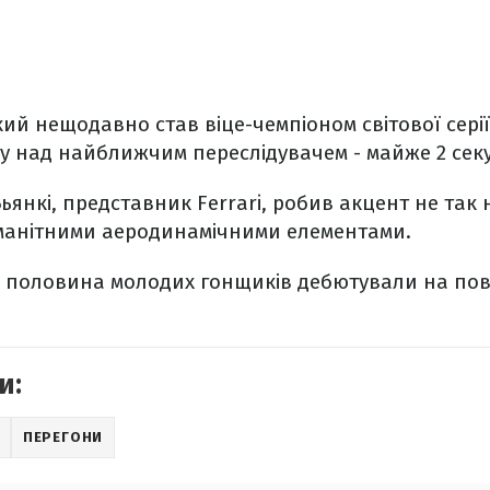
кий нещодавно став віце-чемпіоном світової серії
гу над найближчим переслідувачем - майже 2 сек
нкі, представник Ferrari, робив акцент не так н
номанітними аеродинамічними елементами.
 половина молодих гонщиків дебютували на пов
и:
ПЕРЕГОНИ