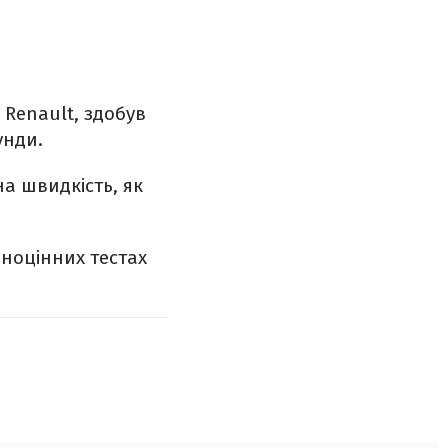
 Renault, здобув
унди.
а швидкість, як
ноцінних тестах