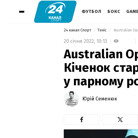
ФУТБОЛ
БОКС
GAM
24 канал Спорт
Теніс
 Australian O
20 січня 2022,
10:13
Australian 
Кіченок ста
у парному р
Юрій Семенюк