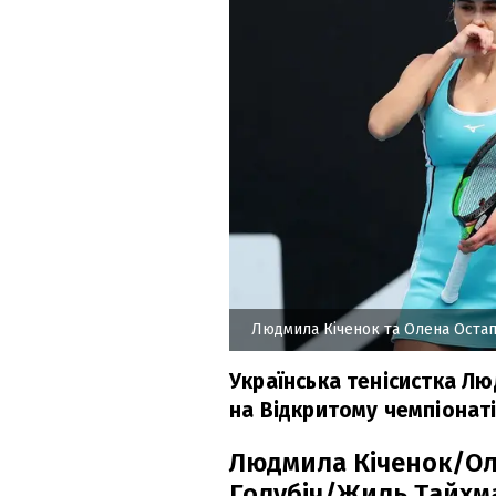
Людмила Кіченок та Олена Оста
Українська тенісистка Л
на Відкритому чемпіонаті
Людмила Кіченок/Оле
Голубіч/Жиль Тайхман