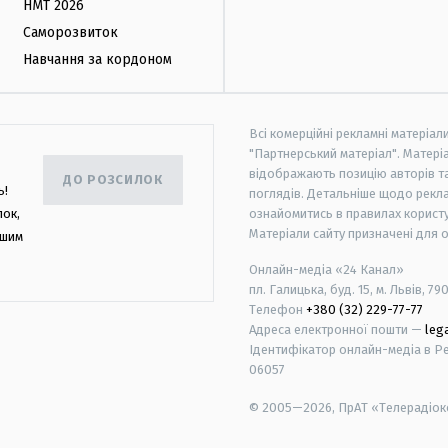
НМТ 2026
Саморозвиток
Навчання за кордоном
Всі комерційні рекламні матеріал
"Партнерський матеріал". Матеріа
відображають позицію авторів та 
ДО РОЗСИЛОК
ь!
поглядів. Детальніше щодо рекл
лок,
ознайомитись в правилах користу
Матеріали сайту призначені для 
ашим
Онлайн-медіа «24 Канал»
пл. Галицька, буд. 15, м. Львів, 79
Телефон
+380 (32) 229-77-77
Адреса електронної пошти —
leg
Ідентифікатор онлайн-медіа в Реє
06057
© 2005—2026,
ПрАТ «Телерадіоко