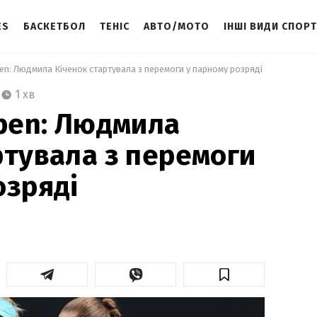
ES
БАСКЕТБОЛ
ТЕНІС
АВТО/МОТО
ІНШІ ВИДИ СПОР
pen: Людмила Кіченок стартувала з перемоги у парному розряді 
1 хв
Open: Людмила
ртувала з перемоги
озряді