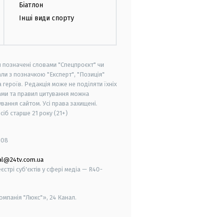
Біатлон
Інші види спорту
и позначені словами "Спецпроєкт" чи
ли з позначкою "Експерт", "Позиція"
героїв. Редакція може не поділяти їхніх
ами та правил цитування можна
вання сайтом. Усі права захищені.
осіб старше
21 року (21+)
008
al@24tv.com.ua
стрі суб'єктів у сфері медіа — R40-
мпанія "Люкс"», 24 Канал.