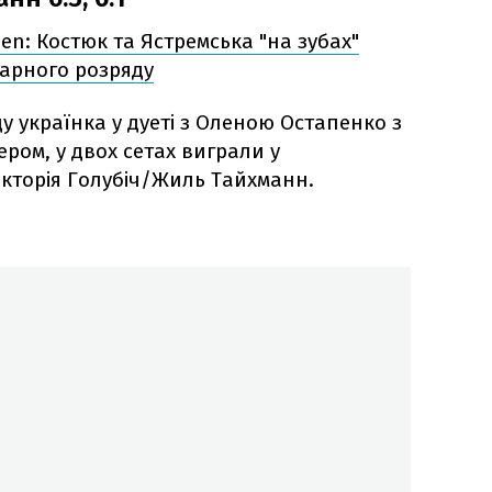
pen: Костюк та Ястремська "на зубах"
арного розряду
 українка у дуеті з Оленою Остапенко з
мером, у двох сетах виграли у
кторія Голубіч/Жиль Тайхманн.