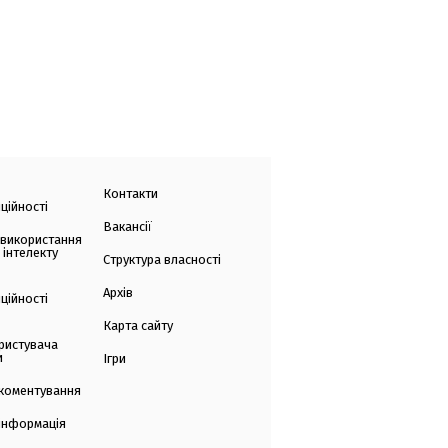
Контакти
ційності
Вакансії
 використання
 інтелекту
Структура власності
Архів
ційності
Карта сайту
ристувача
и
Ігри
коментування
 інформація