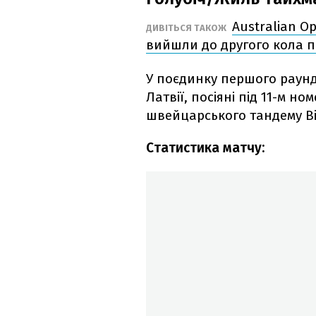
Australian O
ДИВІТЬСЯ ТАКОЖ
вийшли до другого кола п
У поєдинку першого раунду
Латвії, посіяні під 11-м но
швейцарського тандему Ві
Статистика матчу: