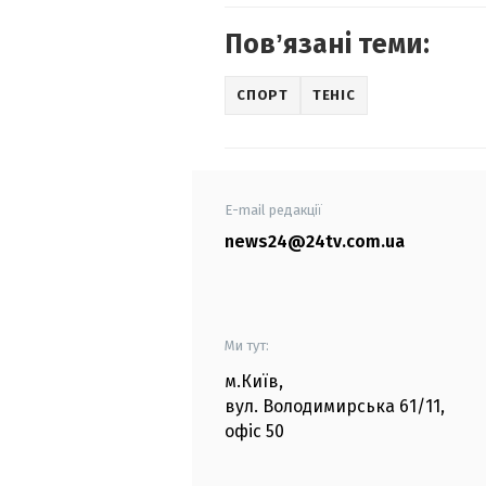
Повʼязані теми:
СПОРТ
ТЕНІС
E-mail редакції
news24@24tv.com.ua
Ми тут:
м.Київ
,
вул. Володимирська
61/11,
офіс
50