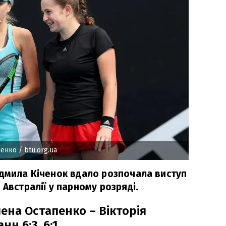
пенко
/ btu.org.ua
юдмила Кіченок вдало розпочала виступ
 Австралії у парному розряді.
на Остапенко – Вікторія
н 6:3, 6:1