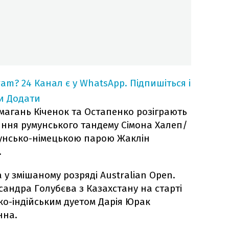
ram?
24 Канал є у WhatsApp. Підпишіться і
и
Додати
змагань Кіченок та Остапенко розіграють
ння румунського тандему Сімона Халеп/
мунсько-німецькою парою Жаклін
.
 у змішаному розряді Australian Open.
андра Голубєва з Казахстану на старті
ько-індійським дуетом Дарія Юрак
нна.