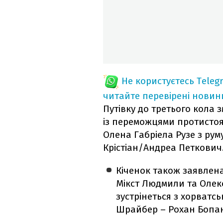
Не користуєтесь Teleg
читайте перевірені новин
Путівку до третього кола 
із переможцями протистоя
Олена Габріела Рузе з ру
Крістіан/Андреа Петкович
Кіченок також заявлена
Мікст Людмили та Олекс
зустрінеться з хорватс
Шрайбер – Рохан Бопа