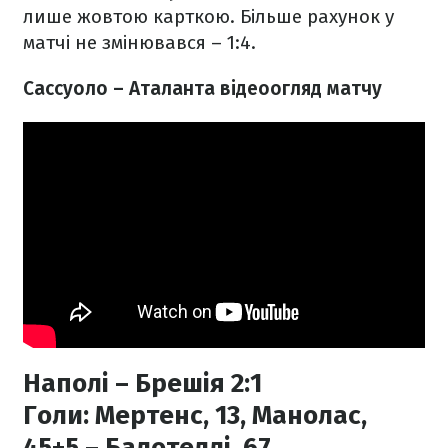
лише жовтою карткою. Більше рахунок у
матчі не змінювався – 1:4.
Сассуоло – Аталанта відеоогляд матчу
Наполі – Брешія 2:1
Голи:
Мертенс, 13, Манолас,
45+5 – Балотеллі, 67