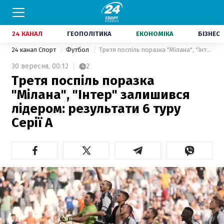
24 КАНАЛ
ГЕОПОЛІТИКА
ЕКОНОМІКА
БІЗНЕС
24 канал Спорт
Футбол
Третя поспіль поразка "Мілана", "Інтер" залишився лідером: результати 6 туру Серії А
30 вересня,
00:12
2
Третя поспіль поразка
"Мілана", "Інтер" залишився
лідером: результати 6 туру
Серії А