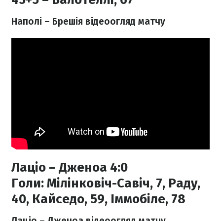
Наполі – Брешія відеоогляд матчу
Лаціо – Дженоа 4:0
Голи:
Мілінковіч-Савіч, 7, Раду,
40, Кайседо, 59, Іммобіле, 78
Лаціо – Дженоа відеоогляд матчу