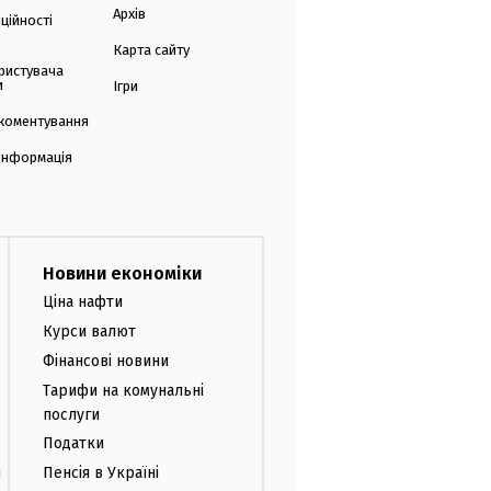
Архів
ційності
Карта сайту
ристувача
и
Ігри
коментування
 інформація
Новини економіки
Ціна нафти
Курси валют
Фінансові новини
Тарифи на комунальні
послуги
Податки
и
Пенсія в Україні