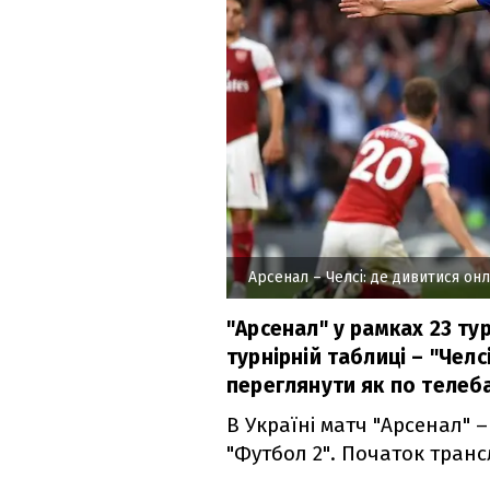
Арсенал – Челсі: де дивитися онл
"Арсенал" у рамках 23 тур
турнірній таблиці – "Челс
переглянути як по телеба
В Україні матч "Арсенал" 
"Футбол 2". Початок трансля