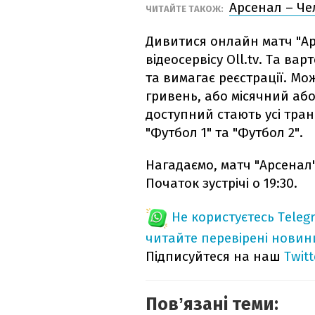
Арсенал – Че
ЧИТАЙТЕ ТАКОЖ:
Дивитися онлайн матч "Арс
відеосервісу Oll.tv. Та ва
та вимагає реєстрації. Мо
гривень, або місячний аб
доступний стають усі тран
"Футбол 1" та "Футбол 2".
Нагадаємо, матч "Арсенал" –
Початок зустрічі о 19:30.
Не користуєтесь Teleg
читайте перевірені новин
Підписуйтеся на наш
Twitt
Повʼязані теми: