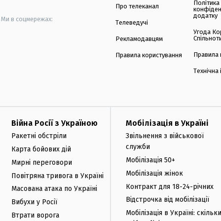
Політика
Про телеканал
конфіден
додатку
Ми в соцмережах:
Телеведучі
Угода Ко
Спільнот
Рекламодавцям
Правила 
Правила користування
Технічна
Війна Росії з Україною
Мобілізація в Україні
Ракетні обстріли
Звільнення з військової
служби
Карта бойових дій
Мобілізація 50+
Мирні переговори
Мобілізація жінок
Повітряна тривога в Україні
Контракт для 18-24-річних
Масована атака по Україні
Відстрочка від мобілізації
Вибухи у Росії
Мобілізація в Україні: скільк
Втрати ворога