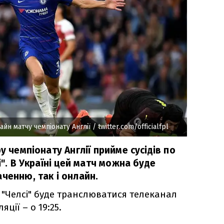
айн матчу чемпіонату Англії
/ twitter.com/officialfpl
у чемпіонату Англії прийме сусідів по
і". В Україні цей матч можна буде
ченню, так і онлайн.
– "Челсі" буде транслюватися телеканал
ції – о 19:25.