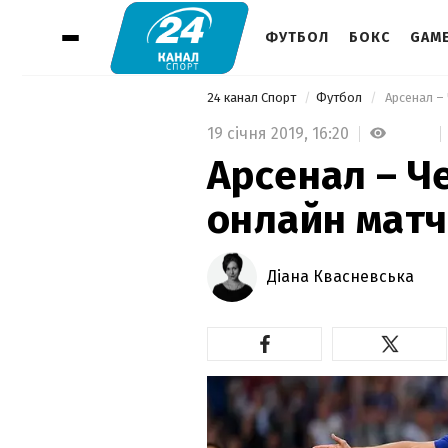
ФУТБОЛ
БОКС
GAM
24 канал Спорт
Футбол
 Арсенал – 
19 січня 2019,
16:20
Арсенал – Че
онлайн матч
Діана Квасневська