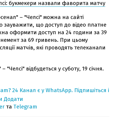
лсі: букмекери назвали фаворита матчу
енал" – "Челсі" можна на сайті
рто зауважити, що доступ до відео платне
жна оформити доступ на 24 години за 39
онемент за 69 гривень. При цьому
сляції матчів, які проводять телеканали
 "Челсі" відбудеться у суботу, 19 січня.
ram?
24 Канал є у WhatsApp. Підпишіться і
и
Додати
er
та
Telegram