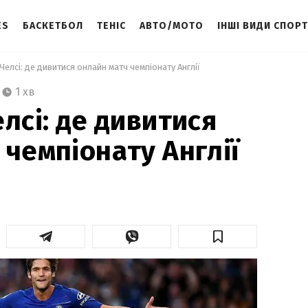
ES
БАСКЕТБОЛ
ТЕНІС
АВТО/МОТО
ІНШІ ВИДИ СПОР
Челсі: де дивитися онлайн матч чемпіонату Англії 
1 хв
лсі: де дивитися
 чемпіонату Англії