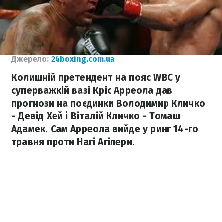
Джерело:
24boxing.com.ua
Колишній претендент на пояс WBC у
суперважкій вазі Кріс Арреола дав
прогнози на поєдинки Володимир Кличко
- Девід Хей і Віталій Кличко - Томаш
Адамек. Сам Арреола вийде у ринг 14-го
травня проти Нагі Агілери.