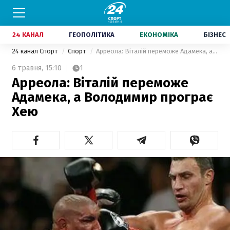
24 КАНАЛ
ГЕОПОЛІТИКА
ЕКОНОМІКА
БІЗНЕС
24 канал Спорт
Спорт
Арреола: Віталій переможе Адамека, а Володимир програє Хею
6 травня,
15:10
1
Арреола: Віталій переможе
Адамека, а Володимир програє
Хею