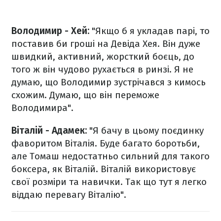
Володимир - Хей:
"Якщо б я укладав парі, то
поставив би гроші на Девіда Хея. Він дуже
швидкий, активний, жорсткий боєць, до
того ж він чудово рухається в ринзі. Я не
думаю, що Володимир зустрічався з кимось
схожим. Думаю, що він переможе
Володимира".
Віталій - Адамек:
"Я бачу в цьому поєдинку
фаворитом Віталія. Буде багато боротьби,
але Томаш недостатньо сильний для такого
боксера, як Віталій. Віталій використовує
свої розміри та навички. Так що тут я легко
віддаю перевагу Віталію".