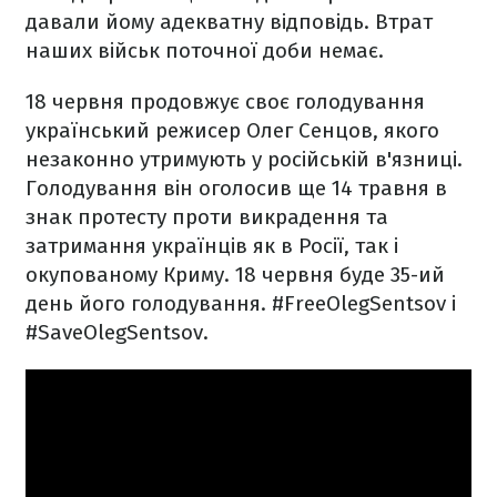
давали йому адекватну відповідь. Втрат
наших військ поточної доби немає.
18 червня продовжує своє голодування
український режисер Олег Сенцов, якого
незаконно утримують у російській в'язниці.
Голодування він оголосив ще 14 травня в
знак протесту проти викрадення та
затримання українців як в Росії, так і
окупованому Криму. 18 червня буде 35-ий
день його голодування.
#FreeOlegSentsov і
#SaveOlegSentsov.