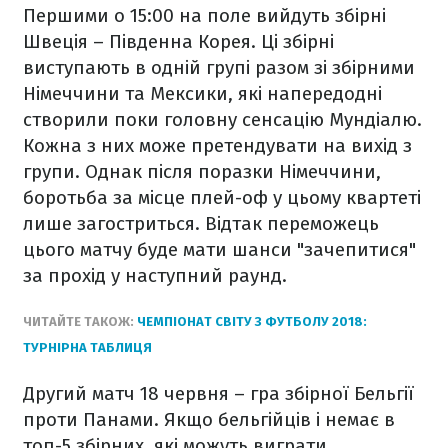
Першими о 15:00 на поле вийдуть збірні
Швеція – Південна Корея. Ці збірні
виступають в одній групі разом зі збірними
Німеччини та Мексики, які напередодні
створили поки головну сенсацію Мундіалю.
Кожна з них може претендувати на вихід з
групи. Однак після поразки Німеччини,
боротьба за місце плей-оф у цьому квартеті
лише загостриться. Відтак переможець
цього матчу буде мати шанси "зачепитися"
за прохід у наступний раунд.
ЧИТАЙТЕ ТАКОЖ:
ЧЕМПІОНАТ СВІТУ З ФУТБОЛУ 2018:
ТУРНІРНА ТАБЛИЦЯ
Другий матч 18 червня
– гра збірної Бельгії
проти Панами. Якщо бельгійців і немає в
топ-5 збірних, які можуть виграти