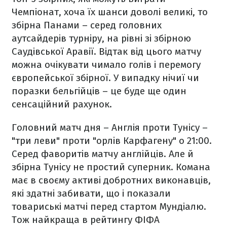
Чемпіонат, хоча їх шанси доволі великі, то
збірна Панами – серед головних
аутсайдерів турніру, на рівні зі збірною
Саудівської Аравії. Відтак від цього матчу
можна очікувати чимало голів і перемогу
європейської збірної. У випадку нічиї чи
поразки бельгійців – це буде ще один
сенсаційний рахунок.
Головний матч дня
– Англія проти Тунісу –
"три леви" проти "орлів Карфагену" о 21:00.
Серед фаворитів матчу англійців. Але й
збірна Тунісу не простий суперник. Комана
має в своєму активі добротних виконавців,
які здатні забивати, що і показали
товариські матчі перед стартом Мундіалю.
Тож найкраща в рейтингу ФІФА