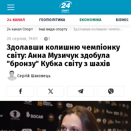
24 КАНАЛ
ГЕОПОЛІТИКА
ЕКОНОМІКА
БІЗНЕС
24 канал Спорт
Інші види спорту
Здолавши колишню чемпіонку світу: Анна Музичук здобула "бронзу" Кубка світу з шахів
20 серпня,
19:01
1
Здолавши колишню чемпіонку
світу: Анна Музичук здобула
"бронзу" Кубка світу з шахів
Сергій Шаховець