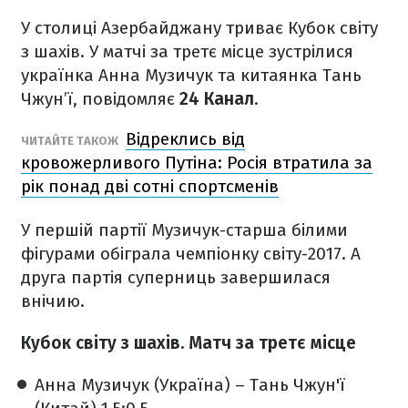
У столиці Азербайджану триває Кубок світу
з шахів. У матчі за третє місце зустрілися
українка Анна Музичук та китаянка Тань
Чжун’ї, повідомляє
24 Канал
.
Відреклись від
ЧИТАЙТЕ ТАКОЖ
кровожерливого Путіна: Росія втратила за
рік понад дві сотні спортсменів
У першій партії Музичук-старша білими
фігурами обіграла чемпіонку світу-2017. А
друга партія суперниць завершилася
внічию.
Кубок світу з шахів. Матч за третє місце
Анна Музичук (Україна) – Тань Чжун'ї