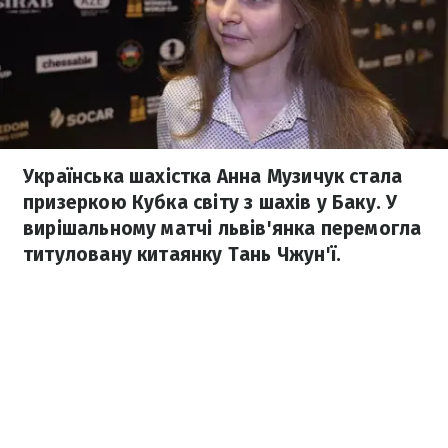
Українська шахістка Анна Музичук стала
призеркою Кубка світу з шахів у Баку. У
вирішальному матчі львів'янка перемогла
титуловану китаянку Тань Чжун'ї.