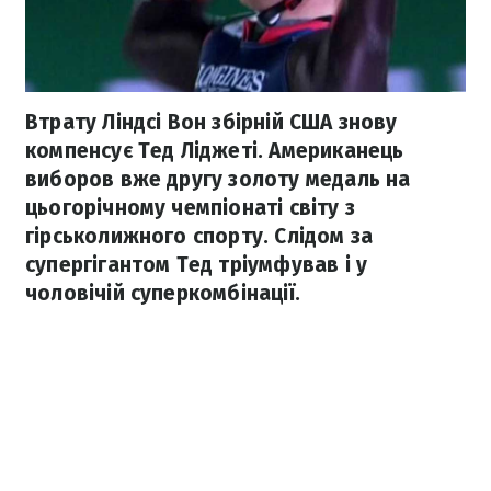
Втрату Ліндсі Вон збірній США знову
компенсує Тед Ліджеті. Американець
виборов вже другу золоту медаль на
цьогорічному чемпіонаті світу з
гірськолижного спорту. Слідом за
супергігантом Тед тріумфував і у
чоловічій суперкомбінації.