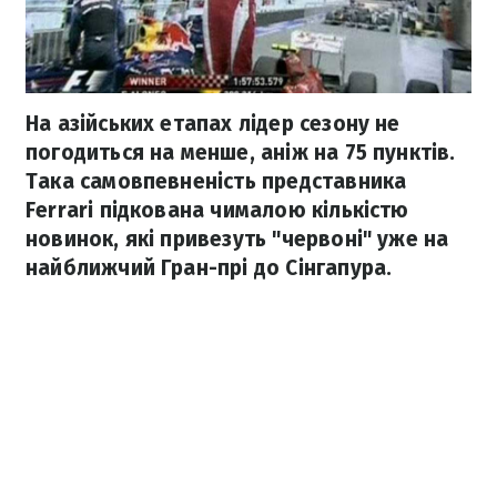
На азійських етапах лідер сезону не
погодиться на менше, аніж на 75 пунктів.
Така самовпевненість представника
Ferrari підкована чималою кількістю
новинок, які привезуть "червоні" уже на
найближчий Гран-прі до Сінгапура.