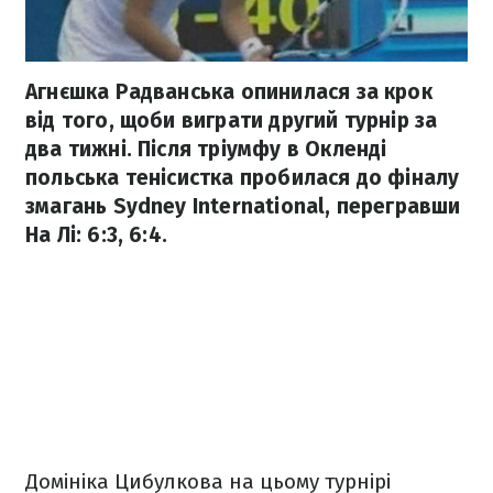
Агнєшка Радванська опинилася за крок
від того, щоби виграти другий турнір за
два тижні. Після тріумфу в Окленді
польська тенісистка пробилася до фіналу
змагань Sydney International, перегравши
На Лі: 6:3, 6:4.
Домініка Цибулкова на цьому турнірі