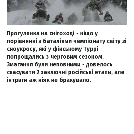
Прогулянка на снігоході - ніщо у
порівнянні з баталіями чемпіонату світу зі
сноукросу, які у фінському Туррі
попрощались з черговим сезоном.
Змагання були неповними - довелось
скасувати 2 заключні російські етапи, але
інтриги аж ніяк не бракувало.