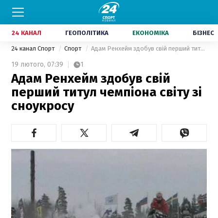
24 КАНАЛ
ГЕОПОЛІТИКА
ЕКОНОМІКА
БІЗНЕС
24 канал Спорт
Спорт
Адам Ренхейм здобув свій перший титул чемпіона світу зі сноукросу
19 лютого,
07:39
1
Адам Ренхейм здобув свій
перший титул чемпіона світу зі
сноукросу