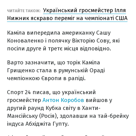
Український гросмейстер Ілля
ЧИТАЙТЕ ТАКОЖ:
Нижник яскраво переміг на чемпіонаті США
Каміла випередила американку Сашу
Коноваленко і полячку Вікторію Сову, які
посіли друге й третє місця відповідно.
Варто зазначити, що торік Каміла
Грищенко стала в румунській Ораді
чемпіонкою Європи в рапіді.
Спорт 24 писав, що український
гросмейстер
Антон Коробов
вийшов у
другий раунд Кубка світу в Ханти-
Мансійську (Росія), здолавши на тай-брейку
індуса Абхіджіта Гупту.