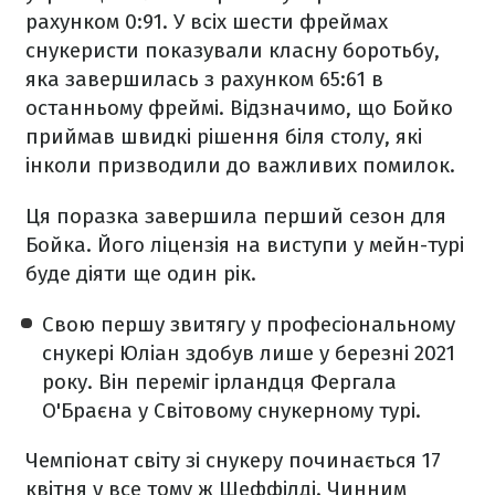
рахунком 0:91. У всіх шести фреймах
снукеристи показували класну боротьбу,
яка завершилась з рахунком 65:61 в
останньому фреймі. Відзначимо, що Бойко
приймав швидкі рішення біля столу, які
інколи призводили до важливих помилок.
Ця поразка завершила перший сезон для
Бойка. Його ліцензія на виступи у мейн-турі
буде діяти ще один рік.
Свою першу звитягу у професіональному
снукері Юліан здобув лише у березні 2021
року. Він переміг ірландця Фергала
О'Браєна у Світовому снукерному турі.
Чемпіонат світу зі снукеру починається 17
квітня у все тому ж Шеффілді. Чинним