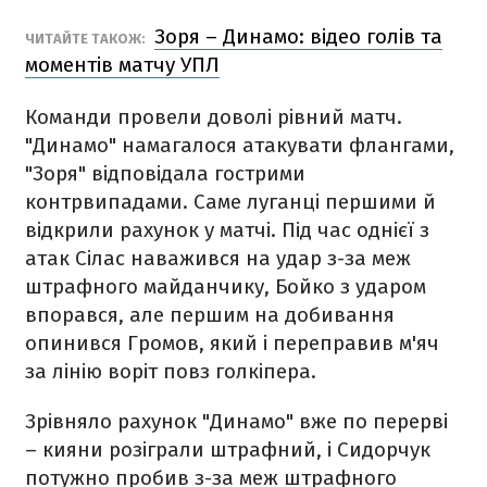
Зоря – Динамо: відео голів та
ЧИТАЙТЕ ТАКОЖ:
моментів матчу УПЛ
Команди провели доволі рівний матч.
"Динамо" намагалося атакувати флангами,
"Зоря" відповідала гострими
контрвипадами. Саме луганці першими й
відкрили рахунок у матчі. Під час однієї з
атак Сілас наважився на удар з-за меж
штрафного майданчику, Бойко з ударом
впорався, але першим на добивання
опинився Громов, який і переправив м'яч
за лінію воріт повз голкіпера.
Зрівняло рахунок "Динамо" вже по перерві
– кияни розіграли штрафний, і Сидорчук
потужно пробив з-за меж штрафного