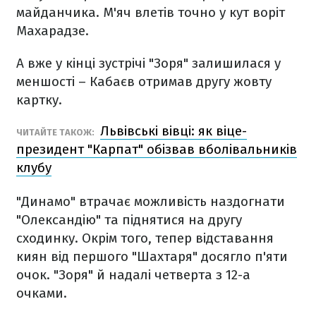
майданчика. М'яч влетів точно у кут воріт
Махарадзе.
А вже у кінці зустрічі "Зоря" залишилася у
меншості – Кабаєв отримав другу жовту
картку.
Львівські вівці: як віце-
ЧИТАЙТЕ ТАКОЖ:
президент "Карпат" обізвав вболівальників
клубу
"Динамо" втрачає можливість наздогнати
"Олександію" та піднятися на другу
сходинку. Окрім того, тепер відставання
киян від першого "Шахтаря" досягло п'яти
очок. "Зоря" й надалі четверта з 12-а
очками.