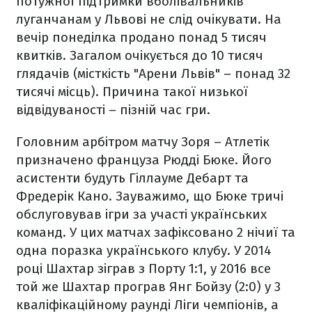
потужної підтримки вболівальників
луганчанам у Львові не слід очікувати. На
вечір понеділка продано понад 5 тисяч
квитків. Загалом очікується до 10 тисяч
глядачів (місткість "Арени Львів" – понад 32
тисячі місць). Причина такої низької
відвідуваності – пізній час гри.
Головним арбітром матчу Зоря – Атлетік
призначено француза Рюдді Бюке. Його
асистенти будуть Гіллауме Дебарт та
Фредерік Кано. Зауважимо, що Бюке тричі
обслуговував ігри за участі українських
команд. У цих матчах зафіксовано 2 нічиї та
одна поразка українського клубу. У 2014
році Шахтар зіграв з Порту 1:1, у 2016 все
той же Шахтар програв Янг Бойзу (2:0) у 3
кваліфікаційному раунді Ліги чемпіонів, а