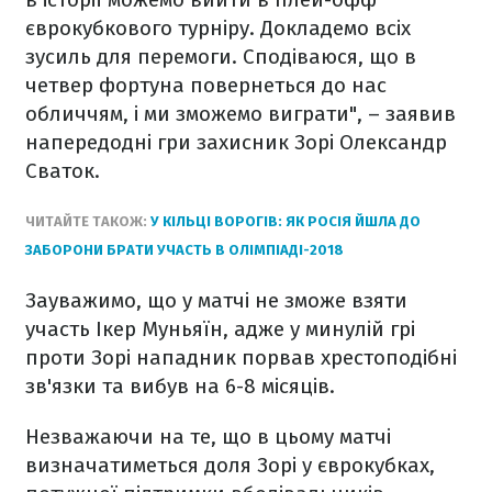
єврокубкового турніру. Докладемо всіх
зусиль для перемоги. Сподіваюся, що в
четвер фортуна повернеться до нас
обличчям, і ми зможемо виграти", – заявив
напередодні гри захисник Зорі Олександр
Сваток.
ЧИТАЙТЕ ТАКОЖ:
У КІЛЬЦІ ВОРОГІВ: ЯК РОСІЯ ЙШЛА ДО
ЗАБОРОНИ БРАТИ УЧАСТЬ В ОЛІМПІАДІ-2018
Зауважимо, що у матчі не зможе взяти
участь Ікер Муньяїн, адже у минулій грі
проти Зорі нападник порвав хрестоподібні
зв'язки та вибув на 6-8 місяців.
Незважаючи на те, що в цьому матчі
визначатиметься доля Зорі у єврокубках,