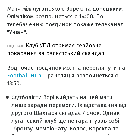
Матч між луганською Зорею та донецьким
Олімпіком розпочнеться о 14:00.
По
телебаченню поєдинок покаже телеканал
"Уніан".
Клуб УПЛ отримає серйозне
​ОЦЕ ТАК
покарання за расистський скандал
Водночас поєдинок можна переглянути на
Football Hub
. Трансляція розпочнеться о
13:50.
Футболісти Зорі вийдуть на цей матч
лише заради перемоги. Їх відставання від
другого Шахтаря складає 7 очок. Однак
луганський клуб ще не гарантував собі
"бронзу" чемпіонату. Колос, Ворскла та