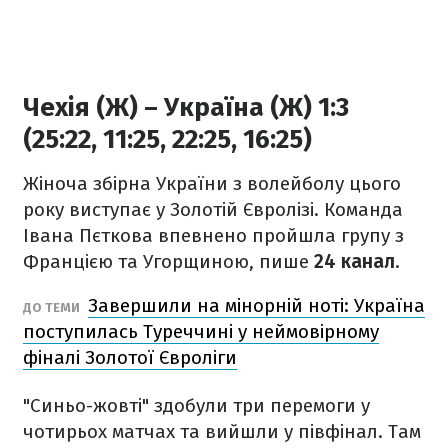
Чехія (Ж) – Україна (Ж) 1:3
(25:22, 11:25, 22:25, 16:25)
Жіноча збірна України з волейболу цього
року виступає у Золотій Євролізі. Команда
Івана Пєткова впевнено пройшла групу з
Францією та Угорщиною, пише
24 канал
.
Завершили на мінорній ноті: Україна
ДО ТЕМИ
поступилась Туреччині у неймовірному
фіналі Золотої Євроліги
"Синьо-жовті" здобули три перемоги у
чотирьох матчах та вийшли у півфінал. Там