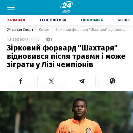
24 КАНАЛ
ГЕОПОЛІТИКА
ЕКОНОМІКА
БІЗНЕС
24 канал Спорт
Спорт
Зірковий форвард "Шахтаря" відновився після травми і може зіграти у Лізі чемпіонів
13 вересня,
11:17
1
Зірковий форвард "Шахтаря"
відновився після травми і може
зіграти у Лізі чемпіонів