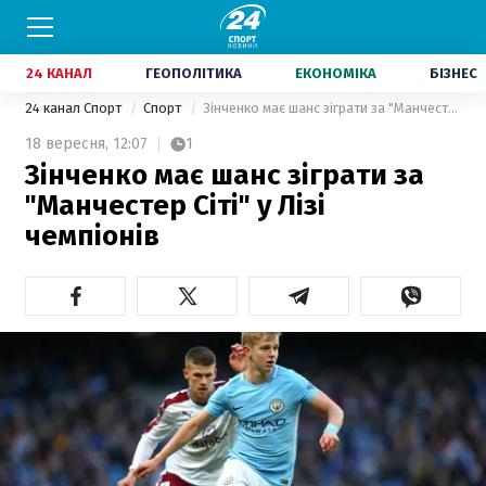
24 КАНАЛ
ГЕОПОЛІТИКА
ЕКОНОМІКА
БІЗНЕС
24 канал Спорт
Спорт
Зінченко має шанс зіграти за "Манчестер Сіті" у Лізі чемпіонів
18 вересня,
12:07
1
Зінченко має шанс зіграти за
"Манчестер Сіті" у Лізі
чемпіонів