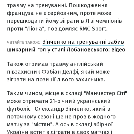
травму на тренуванні. Пошкодження
француза не є серйозним, проте може
перешкодити йому зіграти в Лізі чемпіонів
проти "Ліона", повідомляє RMC Sport.
Зінченко на тренуванні забив
ЧИТАЙТЕ ТАКОЖ:
шикарний гол у стилі Лобановського: відео
Також отримав травму англійський
півзахисник Фабіан Делфі, який може
зіграти на позиції лівого захисника.
Таким чином, місце в складі "Манчестер Сіті"
може отримати 21-річний український
футболіст Олександр Зінченко, який в
поточному сезоні ще не провів жодного
матчу за "містян". А ось в складі збірної
України встиг відіграти в двох матчах і