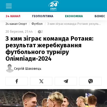
24 КАНАЛ
ГЕОПОЛІТИКА
ЕКОНОМІКА
БІЗНЕС
24 канал Спорт
Футбол
З ким зіграє команда Ротаня: результат жеребкування футбольного турніру Олімпіади-2024
20 березня,
21:44
2
З ким зіграє команда Ротаня:
результат жеребкування
футбольного турніру
Олімпіади-2024
Сергій Шаховець