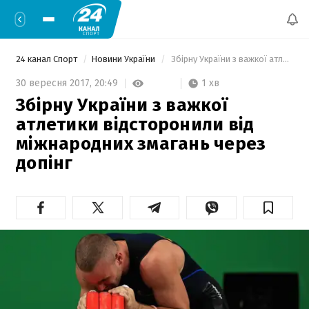
24 канал Спорт
Новини України
 Збірну України з важкої атлетики відсторонили від міжнародних змагань через допінг  
1 хв
30 вересня 2017,
20:49
Збірну України з важкої
атлетики відсторонили від
міжнародних змагань через
допінг