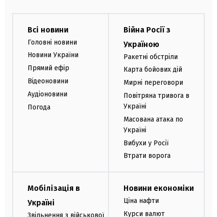
Всі новини
Війна Росії з
Головні новини
Україною
Новини України
Ракетні обстріли
Прямий ефір
Карта бойових дій
Відеоновини
Мирні переговори
Аудіоновини
Повітряна тривога в
Україні
Погода
Масована атака по
Україні
Вибухи у Росії
Втрати ворога
Мобілізація в
Новини економіки
Ціна нафти
Україні
Курси валют
Звільнення з військової