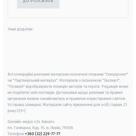
ДО РОЗСИЛОК
Наші додатки:
android
apple
smart tv
samsung smart tv
Всі комерційні рекламні матеріали позначені словами "Спецпроєкт"
чи "Партнерський матеріал". Матеріали з позначкою "Експерт",
"Позиція" відображають позицію авторів та героїв. Редакція може
не поділяти їхніх поглядів. Детальніше щодо реклами та правил
цитування можна ознайомитись в правилах користування сайтом.
Усі права захищені.
Матеріали сайту призначені для осіб старше
21
року (21+)
Онлайн-медіа «24 Канал»
пл. Галицька, буд. 15, м. Львів, 79008
Телефон
+380 (32) 229-77-77