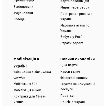
Прямий ефір
Карта бойових дій
Відеоновини
Мирні переговори
Аудіоновини
Повітряна тривога в
Україні
Погода
Масована атака по
Україні
Вибухи у Росії
Втрати ворога
Мобілізація в
Новини економіки
Ціна нафти
Україні
Курси валют
Звільнення з військової
служби
Фінансові новини
Мобілізація 50+
Тарифи на комунальні
послуги
Мобілізація жінок
Податки
Контракт для 18-24-
річних
Пенсія в Україні