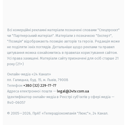
android
apple
smart tv
samsung smart tv
Всі комерційні рекламні матеріали позначені словами "Спецпроєкт"
чи "Партнерський матеріал". Матеріали з позначкою "Експерт",
"Позиція" відображають позицію авторів та героїв. Редакція може
не поділяти їхніх поглядів. Детальніше щодо реклами та правил
цитування можна ознайомитись в правилах користування сайтом.
Усі права захищені.
Матеріали сайту призначені для осіб старше
21
року (21+)
Онлайн-медіа «24 Канал»
пл. Галицька, буд. 15, м. Львів, 79008
Телефон
+380 (32) 229-77-77
Адреса електронної пошти —
legal@24tv.com.ua
Ідентифікатор онлайн-медіа в Реєстрі суб'єктів у сфері медіа —
R40-06057
© 2005—2026,
ПрАТ «Телерадіокомпанія "Люкс"», 24 Канал.