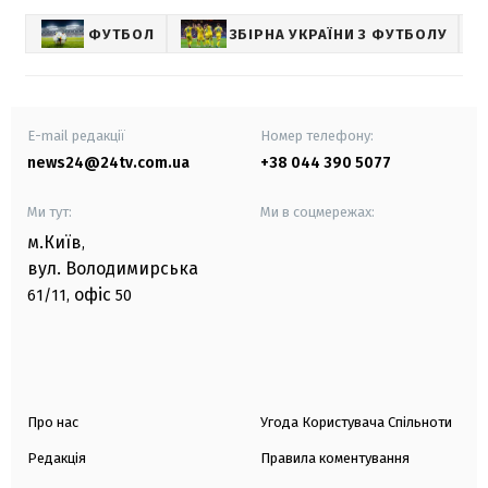
ФУТБОЛ
ЗБІРНА УКРАЇНИ З ФУТБОЛУ
С
E-mail редакції
Номер телефону:
news24@24tv.com.ua
+38 044 390 5077
Ми тут:
Ми в соцмережах:
м.Київ
,
вул. Володимирська
офіс
61/11,
50
Про нас
Угода Користувача Спільноти
Редакція
Правила коментування