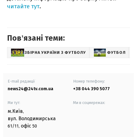
читайте тут
.
Повʼязані теми:
ЗБІРНА УКРАЇНИ З ФУТБОЛУ
ФУТБОЛ
С
E-mail редакції
Номер телефону:
news24@24tv.com.ua
+38 044 390 5077
Ми тут:
Ми в соцмережах:
м.Київ
,
вул. Володимирська
офіс
61/11,
50