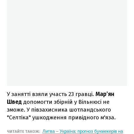
У занятті взяли участь 23 гравці.
Мар’ян
Швед
допомогти збірній у Вільнюсі не
зможе. У півзахисника шотландського
"Селтіка" ушкодження привідного м'яза.
Литва – Україна: прогноз букмекерів на
ЧИТАЙТЕ ТАКОЖ: