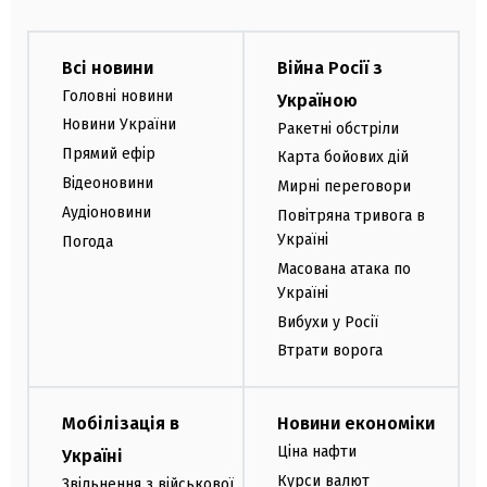
Всі новини
Війна Росії з
Головні новини
Україною
Новини України
Ракетні обстріли
Прямий ефір
Карта бойових дій
Відеоновини
Мирні переговори
Аудіоновини
Повітряна тривога в
Україні
Погода
Масована атака по
Україні
Вибухи у Росії
Втрати ворога
Мобілізація в
Новини економіки
Ціна нафти
Україні
Курси валют
Звільнення з військової