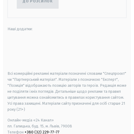
ДО РОЗСИЛОК
Наші додатки:
android
apple
smart tv
samsung smart tv
Всі комерційні рекламні матеріали позначені словами "Спецпроєкт"
чи "Партнерський матеріал". Матеріали з позначкою "Експерт",
"Позиція" відображають позицію авторів та героїв. Редакція може
не поділяти їхніх поглядів. Детальніше щодо реклами та правил
цитування можна ознайомитись в правилах користування сайтом.
Усі права захищені.
Матеріали сайту призначені для осіб старше
21
року (21+)
Онлайн-медіа «24 Канал»
пл. Галицька, буд. 15, м. Львів, 79008
Телефон
+380 (32) 229-77-77