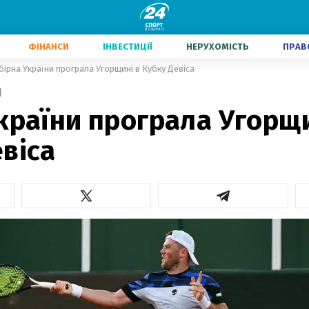
ФІНАНСИ
ІНВЕСТИЦІЇ
НЕРУХОМІСТЬ
ПРАВ
бірна України програла Угорщині в Кубку Девіса
1
країни програла Угорщи
віса