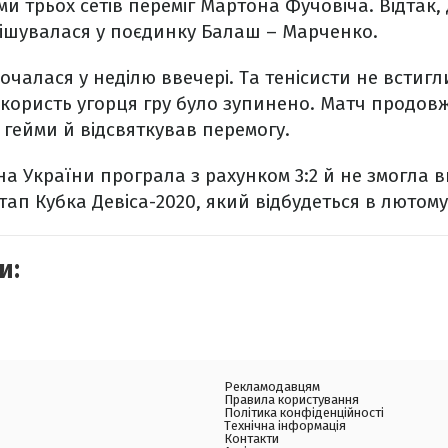
ми трьох сетів переміг Мартона Фучовіча. Відтак,
ішувалася у поєдинку Балаш – Марченко.
чалася у неділю ввечері. Та тенісисти не встигли
на користь угорця гру було зупинено. Матч продов
гейми й відсвяткував перемогу.
на України програла з рахунком 3:2 й не змогла в
тап Кубка Девіса-2020, який відбудеться в лютому
и:
Рекламодавцям
Правила користування
Політика конфіденційності
Технічна інформація
Контакти