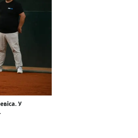
евіса. У
.