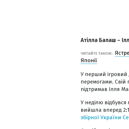
Атілла Балаш – Іл
Ястре
ЧИТАЙТЕ ТАКОЖ:
Японії
У перший ігровий
перемогами. Свій 
підтримав Ілля Ма
У неділю
відбувся 
вийшла вперед 2:1
збірної України С