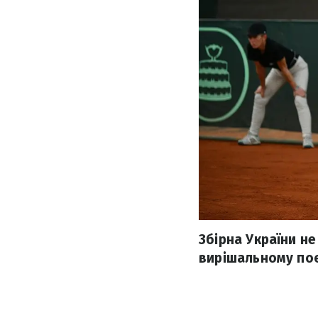
Збірна України н
вирішальному поє