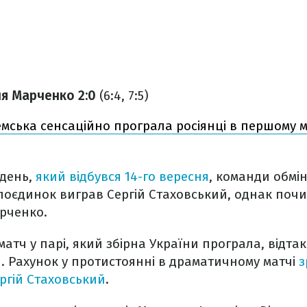
ля Марченко 2:0
(6:4, 7:5)
мська сенсаційно програла росіянці в першому ма
 день,
який відбувся 14-го вересня
, команди обмі
поєдинок виграв Сергій Стаховський, однак поч
рченко.
матч у парі, який збірна України програла, відт
. Рахунок у протистоянні в драматичному матчі
з
ергій Стаховський
.