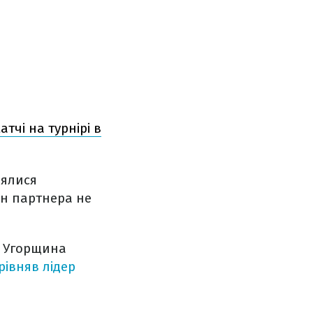
тчі на турнірі в
нялися
ин партнера не
ак Угорщина
рівняв лідер