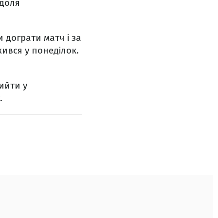
 доля
 дограти матч і за
жився у понеділок.
ийти у
.