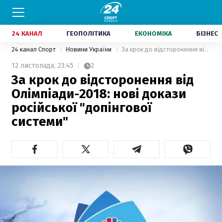
24 КАНАЛ
ГЕОПОЛІТИКА
ЕКОНОМІКА
БІЗНЕС
24 канал Спорт
Новини України
За крок до відсторонення від Олімпіади-2018: нові докази російської "допінгової системи"
12 листопада,
23:45
2
За крок до відсторонення від
Олімпіади-2018: нові докази
російської "допінгової
системи"