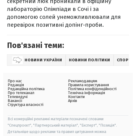
секретний люк проникали в офіційну
лабораторію Олімпіади в Сочі і за
допомогою солей унеможливлювали для
перевірок позитивні допінг-проби.
Пов'язані теми:
НОВИНИ УКРАЇНИ
НОВИНИ ПОЛІТИКИ
СПОРТ
Про нас
Рекламодавцям
Редакція
Правила користування
Редакційна політика
Політика конфіденційності
Про телеканал
Технічна інформація
Телеведучі
Контакти
Вакансії
Архів
Структура власності
Всі комерційні рекламні матеріали позначені словами
"Спецпроєкт", "Партнерський матеріал", "Експерт", "Позиція".
Детальніше щодо реклами та правил цитування можна