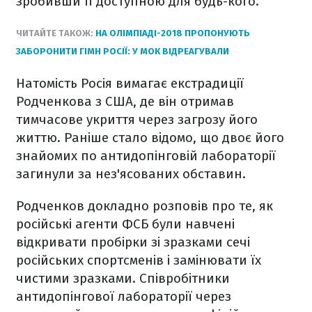
зробивши її доступною для будь-кого.
ЧИТАЙТЕ ТАКОЖ:
НА ОЛІМПІАДІ-2018 ПРОПОНУЮТЬ
ЗАБОРОНИТИ ГІМН РОСІЇ: У МОК ВІДРЕАГУВАЛИ
Натомість Росія вимагає екстрадиції
Родченкова з США, де він отримав
тимчасове укриття через загрозу його
життю. Раніше стало відомо, що двоє його
знайомих по антидопінговій лабораторії
загинули за нез'ясованих обставин.
Родченков докладно розповів про те, як
російські агенти ФСБ були навчені
відкривати пробірки зі зразками сечі
російських спортсменів і замінювати їх
чистими зразками. Співробітники
антидопінгової лабораторії через