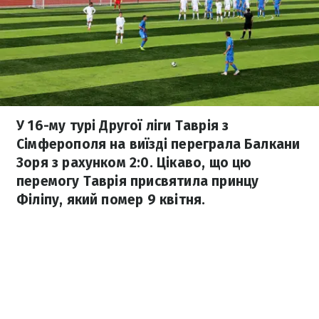
У 16-му турі Другої ліги Таврія з
Сімферополя на виїзді переграла Балкани
Зоря з рахунком 2:0. Цікаво, що цю
перемогу Таврія присвятила принцу
Філіпу, який помер 9 квітня.