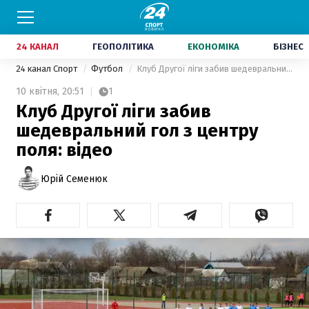
24 КАНАЛ
ГЕОПОЛІТИКА
ЕКОНОМІКА
БІЗНЕС
24 канал Спорт
Футбол
Клуб Другої ліги забив шедевральний гол з центру поля: відео
10 квітня,
20:51
1
Клуб Другої ліги забив
шедевральний гол з центру
поля: відео
Юрій Семенюк