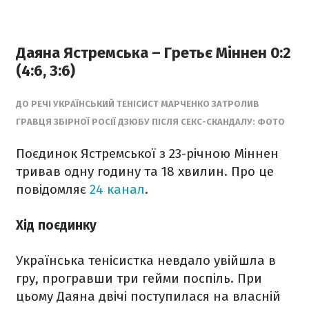
Даяна Ястремська – Гретьє Міннен 0:2
(4:6, 3:6)
ДО РЕЧІ УКРАЇНСЬКИЙ ТЕНІСИСТ МАРЧЕНКО ЗАТРОЛИВ
ГРАВЦЯ ЗБІРНОЇ РОСІЇ ДЗЮБУ ПІСЛЯ СЕКС-СКАНДАЛУ: ФОТО
Поєдинок Ястремської з 23-річною Міннен
тривав одну годину та 18 хвилин. Про це
повідомляє
24 канал
.
Хід поєдинку
Українська тенісистка невдало увійшла в
гру, програвши три гейми поспіль. При
цьому Даяна двічі поступилася на власній