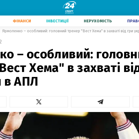
ФІНАНСИ
ІНВЕСТИЦІЇ
НЕРУХОМІСТЬ
ПРАВ
Ярмоленко – особливий: головний тренер "Вест Хема" в захваті від гри ук
2
ко – особливий: головн
Вест Хема" в захваті ві
 в АПЛ