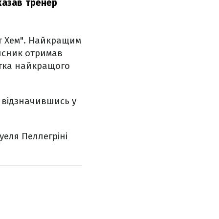
казав тренер
ст Хем". Найкращим
хисник отримав
мітка найкращого
, відзначившись у
уеля Пеллегріні