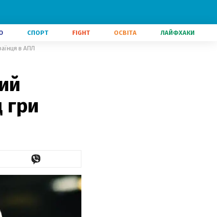
О
СПОРТ
FIGHT
ОСВІТА
ЛАЙФХАКИ
раїнця в АПЛ
ий
д гри