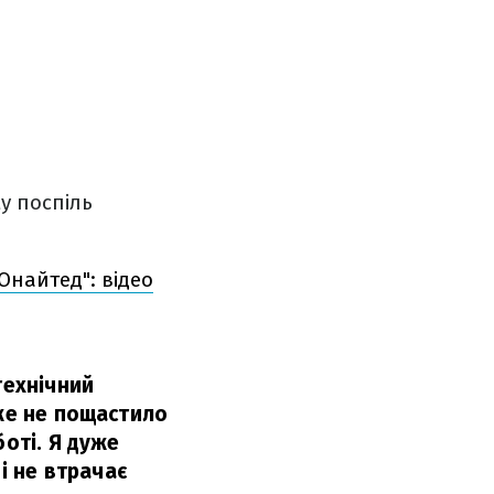
у поспіль
Юнайтед": відео
технічний
уже не пощастило
боті. Я дуже
і не втрачає