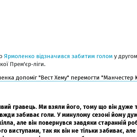
що
Ярмоленко відзначився забитим голом
у другом
ої Прем'єр-ліги.
енка допоміг "Вест Хему" перемогти "Манчестер 
ивий гравець. Ми взяли його, тому що він дуже 
завжди забиває голи. У минулому сезоні йому д
ілла, але він повернувся завдяки старанній ро
о виступами, так як він не тільки забиває, але 