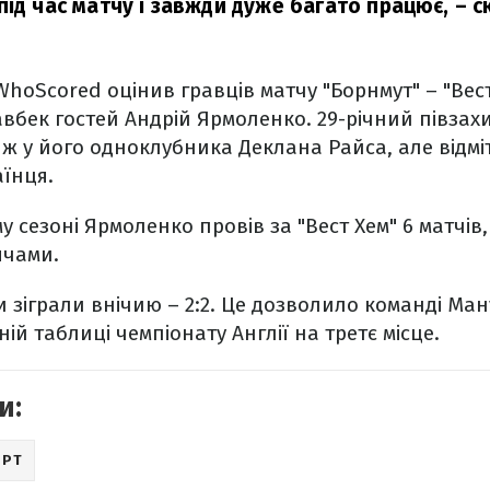
під час матчу і завжди дуже багато працює,
– с
WhoScored оцінив гравців матчу "Борнмут" – "Ве
вбек гостей Андрій Ярмоленко. 29-річний півза
ки ж у його одноклубника Деклана Райса, але від
аїнця.
у сезоні Ярмоленко провів за "Вест Хем" 6 матчів
ячами.
и зіграли внічию – 2:2. Це дозволило команді Ман
ній таблиці чемпіонату Англії на третє місце.
и:
ОРТ