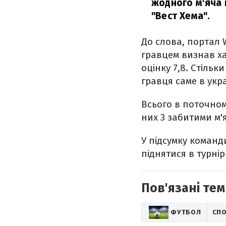
жодного м'яча 
"Вест Хема".
До слова, портал 
гравцем визнав ха
оцінку 7,8. Стіль
гравця саме в укр
Всього в поточном
них 3 забитими м'
У підсумку команд
піднятися в турнір
Пов'язані тем
ФУТБОЛ
СП