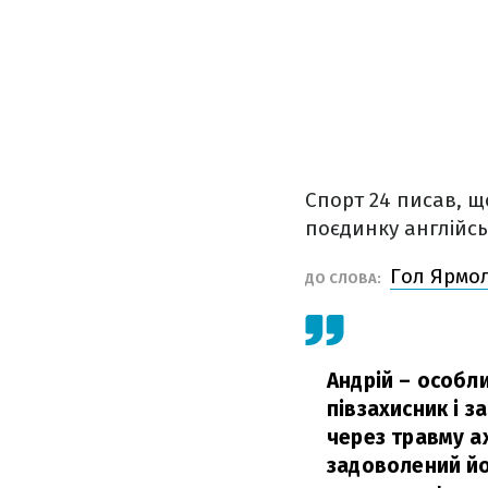
Спорт 24 писав, 
поєдинку англійськ
Гол Ярмол
ДО СЛОВА:
Андрій – особл
півзахисник і 
через травму ах
задоволений йог