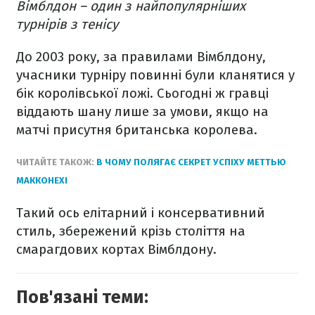
Вімблдон – один з найпопулярніших
турнірів з тенісу
До 2003 року, за правилами Вімблдону,
учасники турніру повинні були кланятися у
бік королівської ложі. Сьогодні ж гравці
віддають шану лише за умови, якщо на
матчі присутня британська королева.
ЧИТАЙТЕ ТАКОЖ:
В ЧОМУ ПОЛЯГАЄ СЕКРЕТ УСПІХУ МЕТТЬЮ
МАККОНЕХІ
Такий ось елітарний і консервативний
стиль, збережений крізь століття на
смарагдових кортах Вімблдону.
Пов'язані теми: