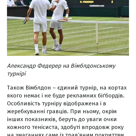
Александр Федерер на Вімблдонському
турнірі
Також Вімблдон – єдиний турнір, на кортах
якого немає і не буде рекламних біґбордів.
Особливість турніру відображена і в
жеребкуванні гравців. При ньому, окрім
інших показників, беруть до уваги очки
кожного тенісиста, здобуті впродовж року
на змаганнях саме із трав’яним покриттям.