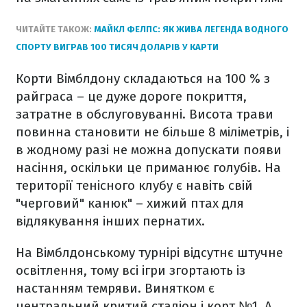
ЧИТАЙТЕ ТАКОЖ:
МАЙКЛ ФЕЛПС: ЯК ЖИВА ЛЕГЕНДА ВОДНОГО
СПОРТУ ВИГРАВ 100 ТИСЯЧ ДОЛАРІВ У КАРТИ
Корти Вімблдону складаються на 100 % з
райграса – це дуже дороге покриття,
затратне в обслуговуванні. Висота трави
повинна становити не більше 8 міліметрів, і
в жодному разі не можна допускати появи
насіння, оскільки це приманює голубів. На
території тенісного клубу є навіть свій
"черговий" канюк" – хижий птах для
відлякування інших пернатих.
На Вімблдонському турнірі відсутнє штучне
освітлення, тому всі ігри згортають із
настанням темряви. Винятком є ​​
центральний критий стадіон і корт №1. А