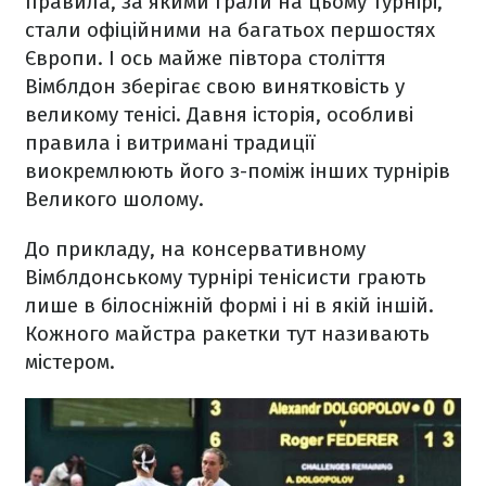
правила, за якими грали на цьому турнірі,
стали офіційними на багатьох першостях
Європи. І ось майже півтора століття
Вімблдон зберігає свою винятковість у
великому тенісі. Давня історія, особливі
правила і витримані традиції
виокремлюють його з-поміж інших турнірів
Великого шолому.
До прикладу, на консервативному
Вімблдонському турнірі тенісисти грають
лише в білосніжній формі і ні в якій іншій.
Кожного майстра ракетки тут називають
містером.