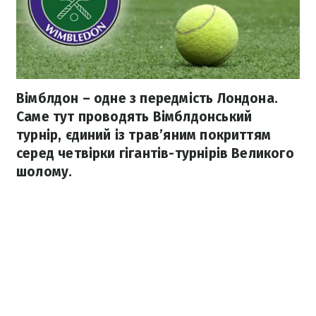
Вімблдон – одне з передмість Лондона.
Саме тут проводять Вімблдонський
турнір, єдиний із трав’яним покриттям
серед четвірки гігантів-турнірів Великого
шолому.