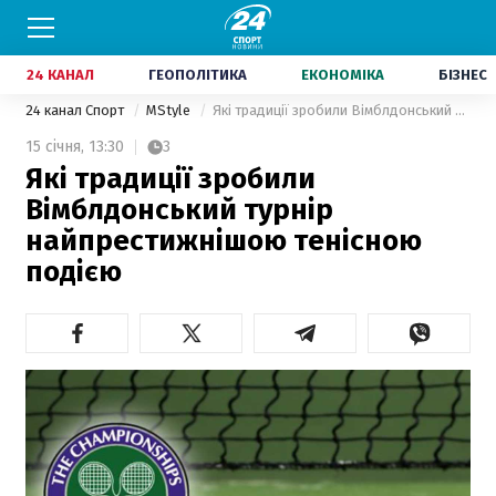
24 КАНАЛ
ГЕОПОЛІТИКА
ЕКОНОМІКА
БІЗНЕС
24 канал Спорт
MStyle
Які традиції зробили Вімблдонський турнір найпрестижнішою тенісною подією
15 січня,
13:30
3
Які традиції зробили
Вімблдонський турнір
найпрестижнішою тенісною
подією