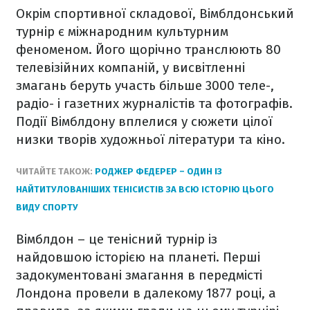
Окрім спортивної складової, Вімблдонський
турнір є міжнародним культурним
феноменом. Його щорічно транслюють 80
телевізійних компаній, у висвітленні
змагань беруть участь більше 3000 теле-,
радіо- і газетних журналістів та фотографів.
Події Вімблдону вплелися у сюжети цілої
низки творів художньої літератури та кіно.
ЧИТАЙТЕ ТАКОЖ:
РОДЖЕР ФЕДЕРЕР – ОДИН ІЗ
НАЙТИТУЛОВАНІШИХ ТЕНІСИСТІВ ЗА ВСЮ ІСТОРІЮ ЦЬОГО
ВИДУ СПОРТУ
Вімблдон – це тенісний турнір із
найдовшою історією на планеті. Перші
задокументовані змагання в передмісті
Лондона провели в далекому 1877 році, а