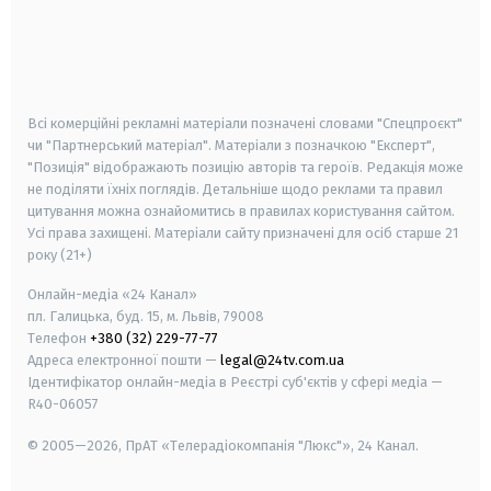
android
apple
smart tv
samsung smart tv
Всі комерційні рекламні матеріали позначені словами "Спецпроєкт"
чи "Партнерський матеріал". Матеріали з позначкою "Експерт",
"Позиція" відображають позицію авторів та героїв. Редакція може
не поділяти їхніх поглядів. Детальніше щодо реклами та правил
цитування можна ознайомитись в правилах користування сайтом.
Усі права захищені.
Матеріали сайту призначені для осіб старше
21
року (21+)
Онлайн-медіа «24 Канал»
пл. Галицька, буд. 15, м. Львів, 79008
Телефон
+380 (32) 229-77-77
Адреса електронної пошти —
legal@24tv.com.ua
Ідентифікатор онлайн-медіа в Реєстрі суб'єктів у сфері медіа —
R40-06057
© 2005—2026,
ПрАТ «Телерадіокомпанія "Люкс"», 24 Канал.