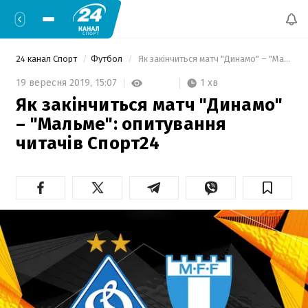
24 канал Спорт
Футбол
 Як закінчиться матч "Динамо" – "Мальме": опитування читачів Спорт24 
1 хв
19 вересня 2019,
15:07
Як закінчиться матч "Динамо"
– "Мальме": опитування
читачів Спорт24