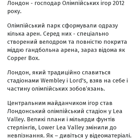
Лондон - господар Олімпійських ігор 2012
року.
Олімпійський парк сформували одразу
кілька арен. Серед них - спеціально
створений велодром та повністю покрита
міддю гандбольна арена, зараз відома як
Copper Box.
Лондон, який традиційно славиться
стадіонами Wembley і Lord's, взяв на себе і
частину олімпійських зобов’язань.
Центральним майданчиком ігор став
Лондонський олімпійський стадіон у Lea
Valley. Великі плани і мільярди фунтів
стерлінгів, Lower Lea Valley змінили до
невпізнання. Як – дивіться у відеоматеріалі.