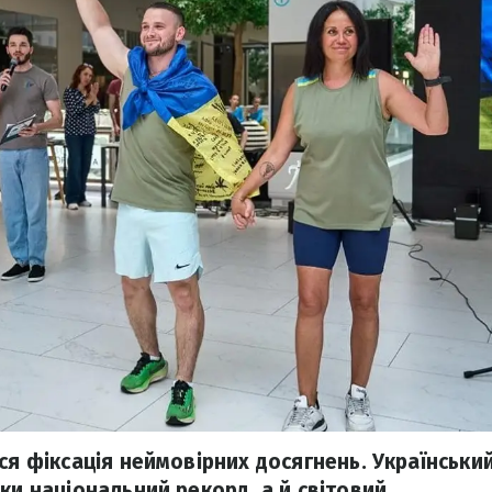
ся фіксація неймовірних досягнень. Українськи
ки національний рекорд, а й світовий.