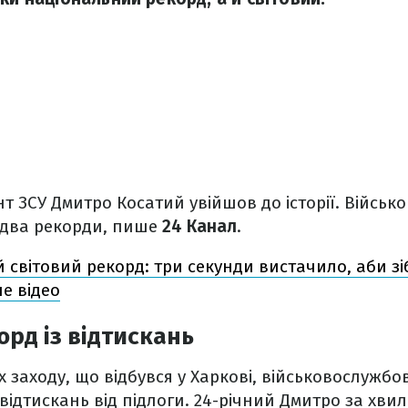
 ЗСУ Дмитро Косатий увійшов до історії. Військ
 два рекорди, пише
24 Канал
.
 світовий рекорд: три секунди вистачило, аби з
не відео
орд із відтискань
ах заходу, що відбувся у Харкові, військовослужб
 відтискань від підлоги. 24-річний Дмитро за хви