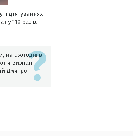
у підтягуваннях
т у 110 разів.
, на сьогодні в
 вони визнані
вий Дмитро