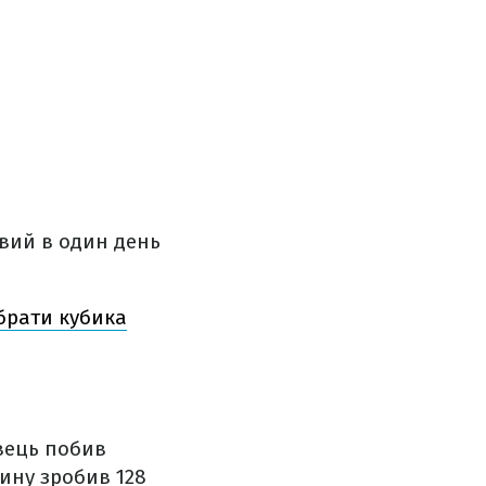
овий в один день
ібрати кубика
овець побив
лину зробив 128