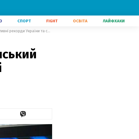
О
СПОРТ
FIGHT
ОСВІТА
ЛАЙФХАКИ
ЗСУ переможці по життю: український військовий встановив спортивні рекорди України та світу
нський
і