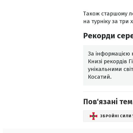
Також старшому ле
на турніку за три
Рекорди сере
За інформацією к
Книзі рекордів Г
унікальними сві
Косатий.
Пов'язані тем
ЗБРОЙНІ СИЛИ 