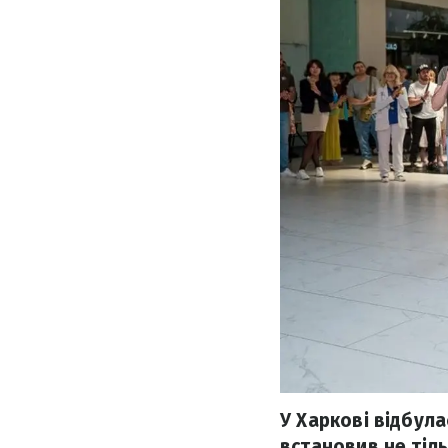
У Харкові відбула
встановив не тіль