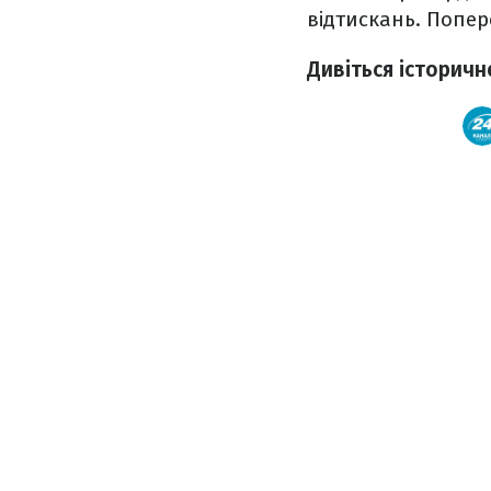
відтискань. Попер
Дивіться історичн