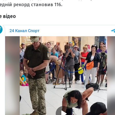
едній рекорд становив 116.
е відео