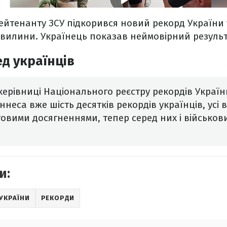
йтенанту ЗСУ підкорився новий рекорд України 
 хвилини. Українець показав неймовірний результа
д українців
ерівниці Національного реєстру рекордів України
іннеса вже шість десятків рекордів українців, усі
товими досягненнями, тепер серед них і військо
и:
УКРАЇНИ
РЕКОРДИ