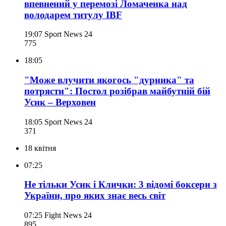
впевнений у перемозі Ломаченка над
володарем титулу IBF
19:07
Sport News 24
775
18:05
"Може влучити якогось "дурника" та
потрясти": Постол розібрав майбутній бій
Усик – Верховен
18:05
Sport News 24
371
18 квітня
07:25
Не тільки Усик і Клички: 3 відомі боксери з
України, про яких знає весь світ
07:25
Fight News 24
895