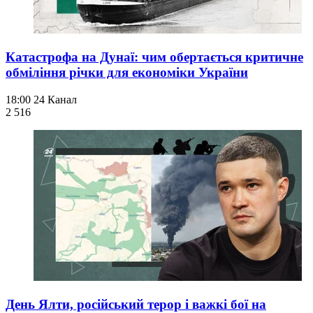
Катастрофа на Дунаї: чим обертається критичне
обміління річки для економіки України
18:00
24 Канал
2 516
День Ялти, російський терор і важкі бої на