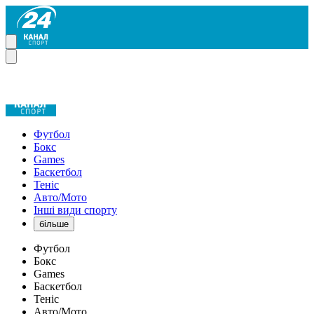
Футбол
Бокс
Games
Баскетбол
Теніс
Авто/Мото
Інші види спорту
більше
Футбол
Бокс
Games
Баскетбол
Теніс
Авто/Мото