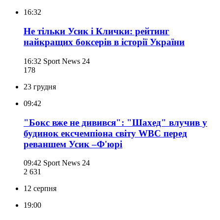
16:32
Не тільки Усик і Клички: рейтинг
найкращих боксерів в історії України
16:32
Sport News 24
178
23 грудня
09:42
"Бокс вже не дивився": "Шахед" влучив у
будинок ексчемпіона світу WBC перед
реваншем Усик –Ф'юрі
09:42
Sport News 24
2 631
12 серпня
19:00