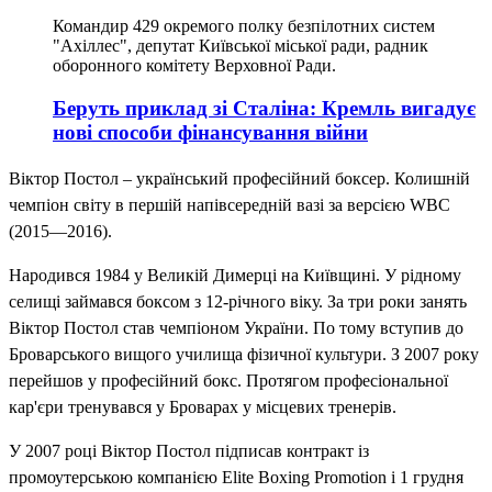
Командир 429 окремого полку безпілотних систем
"Ахіллес", депутат Київської міської ради, радник
оборонного комітету Верховної Ради.
Беруть приклад зі Сталіна: Кремль вигадує
нові способи фінансування війни
Віктор Постол – український професійний боксер. Колишній
чемпіон світу в першій напівсередній вазі за версією WBC
(2015—2016).
Народився 1984 у Великій Димерці на Київщині. У рідному
селищі займався боксом з 12-річного віку. За три роки занять
Віктор Постол став чемпіоном України. По тому вступив до
Броварського вищого училища фізичної культури. З 2007 року
перейшов у професійний бокс. Протягом професіональної
кар'єри тренувався у Броварах у місцевих тренерів.
У 2007 році Віктор Постол підписав контракт із
промоутерською компанією Elite Boxing Promotion і 1 грудня