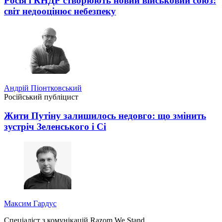
Росія і КНДР створюють новий військовий союз:
світ недооцінює небезпеку
Андрій Піонтковський
Російський публіцист
Жити Путіну залишилось недовго: що змінить
зустріч Зеленського і Сі
Максим Гардус
Спеціаліст з комунікацій Razom We Stand