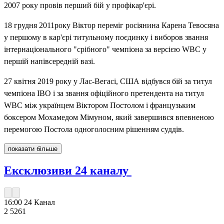
2007 року провів перший бій у профікар'єрі.
18 грудня 2011року Віктор переміг росіянина Карена Тевосяна
у першому в кар'єрі титульному поєдинку і виборов звання
інтернаціонального "срібного" чемпіона за версією WBC у
першій напівсередній вазі.
27 квітня 2019 року у Лас-Вегасі, США відбувся бій за титул
чемпіона IBO і за звання офіційного претендента на титул
WBC між українцем Віктором Постолом і французьким
боксером Мохамедом Мімуном, який завершився впевненою
перемогою Постола одноголосним рішенням суддів.
показати більше
Ексклюзиви 24 каналу
16:00
24 Канал
2 526
1