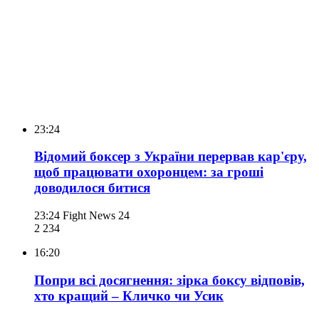
23:24
Відомий боксер з України перервав кар'єру,
щоб працювати охоронцем: за гроші
доводилося битися
23:24
Fight News 24
2 234
16:20
Попри всі досягнення: зірка боксу відповів,
хто кращий – Кличко чи Усик