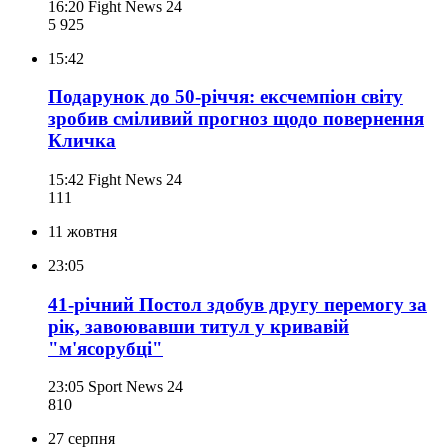
16:20
Fight News 24
5 925
15:42
Подарунок до 50-річчя: ексчемпіон світу
зробив сміливий прогноз щодо повернення
Кличка
15:42
Fight News 24
111
11 жовтня
23:05
41-річний Постол здобув другу перемогу за
рік, завоювавши титул у кривавій
"м'ясорубці"
23:05
Sport News 24
810
27 серпня