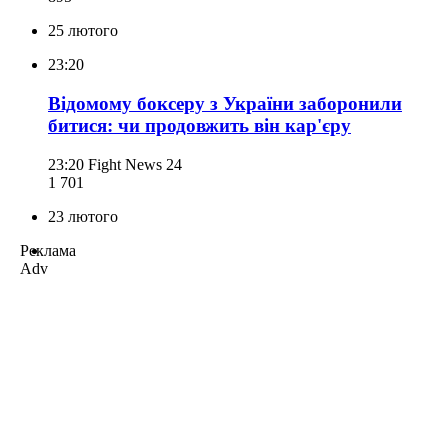
25 лютого
23:20
Відомому боксеру з України заборонили
битися: чи продовжить він кар'єру
23:20
Fight News 24
1 701
23 лютого
Реклама
Adv