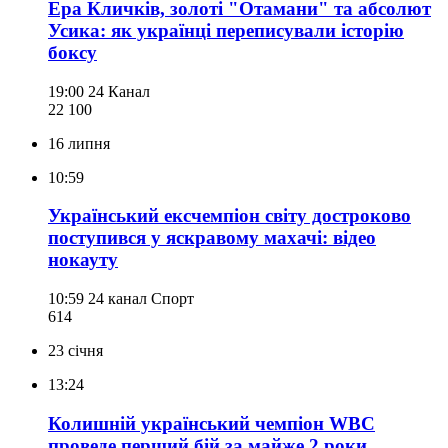
Ера Кличків, золоті "Отамани" та абсолют
Усика: як українці переписували історію
боксу
19:00
24 Канал
22 100
16 липня
10:59
Український ексчемпіон світу достроково
поступився у яскравому махачі: відео
нокауту
10:59
24 канал Спорт
614
23 січня
13:24
Колишній український чемпіон WBC
проведе перший бій за майже 2 роки