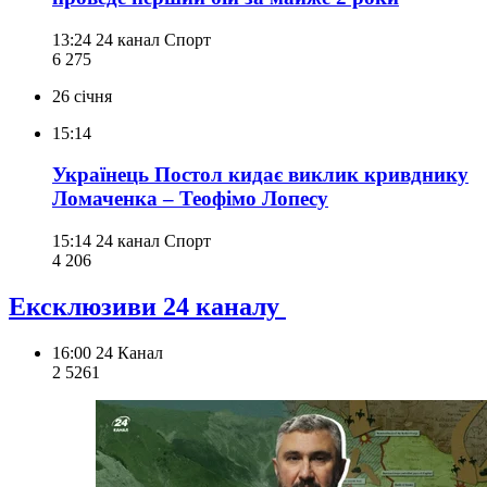
13:24
24 канал Спорт
6 275
26 січня
15:14
Українець Постол кидає виклик кривднику
Ломаченка – Теофімо Лопесу
15:14
24 канал Спорт
4 206
Ексклюзиви 24 каналу
16:00
24 Канал
2 526
1