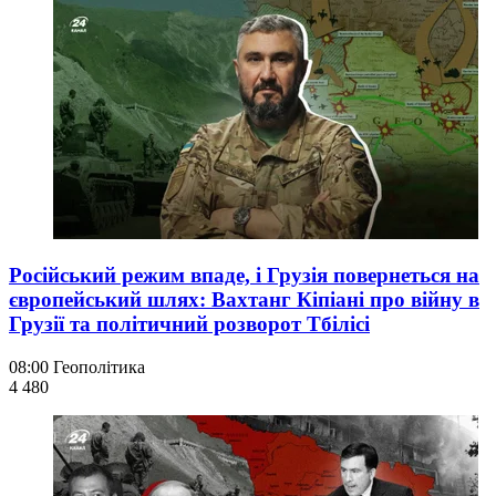
Російський режим впаде, і Грузія повернеться на
європейський шлях: Вахтанг Кіпіані про війну в
Грузії та політичний розворот Тбілісі
08:00
Геополітика
4 480