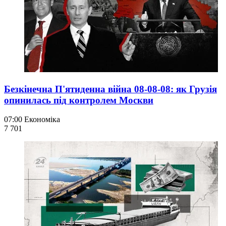
Безкінечна П'ятиденна війна 08-08-08: як Грузія
опинилась під контролем Москви
07:00
Економіка
7 701