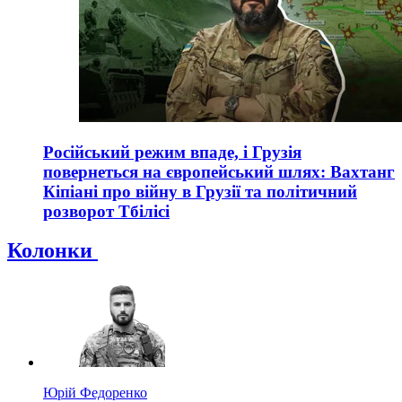
Російський режим впаде, і Грузія
повернеться на європейський шлях: Вахтанг
Кіпіані про війну в Грузії та політичний
розворот Тбілісі
Колонки
Юрій Федоренко