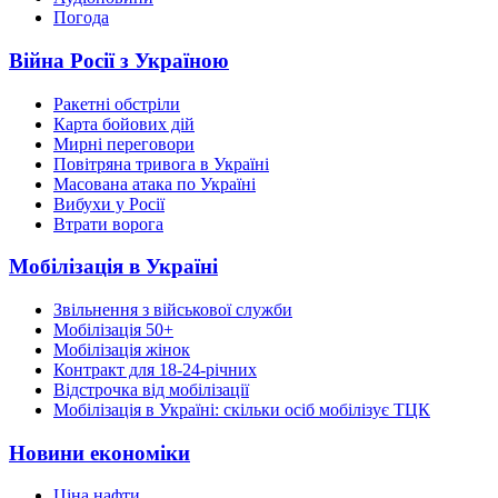
Погода
Війна Росії з Україною
Ракетні обстріли
Карта бойових дій
Мирні переговори
Повітряна тривога в Україні
Масована атака по Україні
Вибухи у Росії
Втрати ворога
Мобілізація в Україні
Звільнення з військової служби
Мобілізація 50+
Мобілізація жінок
Контракт для 18-24-річних
Відстрочка від мобілізації
Мобілізація в Україні: скільки осіб мобілізує ТЦК
Новини економіки
Ціна нафти