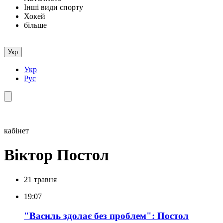
Інші види спорту
Хокей
більше
Укр
Укр
Рус
кабінет
Віктор Постол
21 травня
19:07
"Василь здолає без проблем": Постол