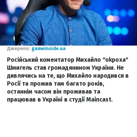
Джерело:
gameinside.ua
Російський коментатор Михайло "okpoxа"
Шмигель став громадянином України. Не
дивлячись на те, що Михайло народився в
Росії та прожив там багато років,
останнім часом він проживав та
працював в Україні в студії Maincast.