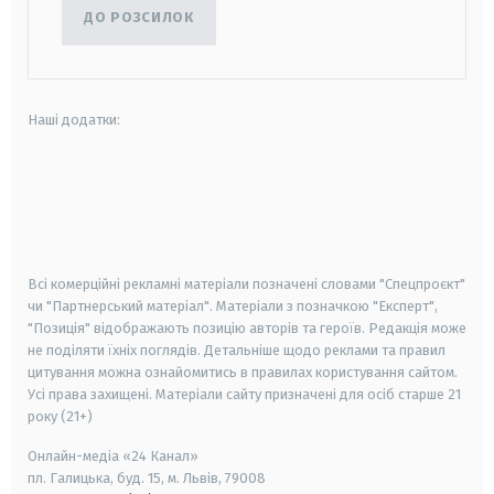
ДО РОЗСИЛОК
Наші додатки:
android
apple
smart tv
samsung smart tv
Всі комерційні рекламні матеріали позначені словами "Спецпроєкт"
чи "Партнерський матеріал". Матеріали з позначкою "Експерт",
"Позиція" відображають позицію авторів та героїв. Редакція може
не поділяти їхніх поглядів. Детальніше щодо реклами та правил
цитування можна ознайомитись в правилах користування сайтом.
Усі права захищені.
Матеріали сайту призначені для осіб старше
21
року (21+)
Онлайн-медіа «24 Канал»
пл. Галицька, буд. 15, м. Львів, 79008