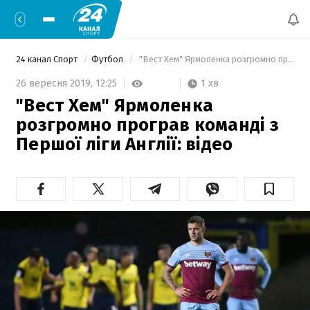
24 канал Спорт
Футбол
 "Вест Хем" Ярмоленка розгромно програв команді з Першої ліги Англії: відео 
1 хв
26 вересня 2019,
12:25
"Вест Хем" Ярмоленка
розгромно програв команді з
Першої ліги Англії: відео