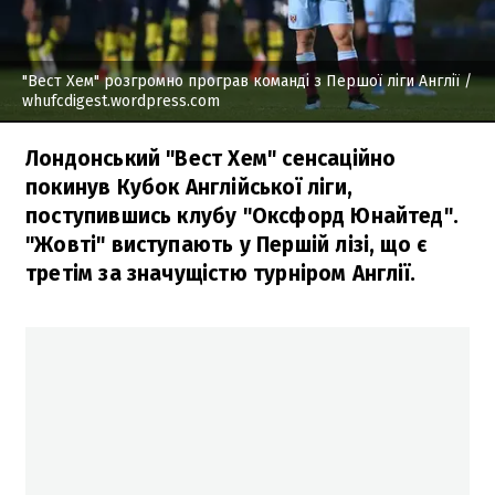
"Вест Хем" розгромно програв команді з Першої ліги Англії
/
whufcdigest.wordpress.com
Лондонський "Вест Хем" сенсаційно
покинув Кубок Англійської ліги,
поступившись клубу "Оксфорд Юнайтед".
"Жовті" виступають у Першій лізі, що є
третім за значущістю турніром Англії.