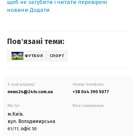
щоб не загубити і читати перевірені
новини
Додати
Повʼязані теми:
ФУТБОЛ
СПОРТ
E-mail редакції
Номер телефону:
news24@24tv.com.ua
+38 044 390 5077
Ми тут:
Ми в соцмережах:
м.Київ
,
вул. Володимирська
офіс
61/11,
50